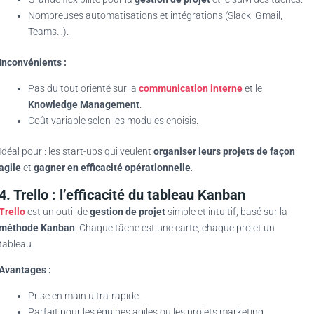
Nombreuses automatisations et intégrations (Slack, Gmail,
Teams…).
Inconvénients :
Pas du tout orienté sur la
communication interne
et le
Knowledge Management
.
Coût variable selon les modules choisis.
Idéal pour : les start-ups qui veulent
organiser leurs projets de façon
agile
et
gagner en efficacité opérationnelle
.
4. Trello : l’efficacité du tableau Kanban
Trello
est un outil de
gestion de projet
simple et intuitif, basé sur la
méthode Kanban
. Chaque tâche est une carte, chaque projet un
tableau.
Avantages :
Prise en main ultra-rapide.
Parfait pour les équipes agiles ou les projets marketing.