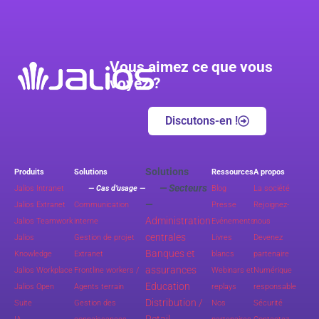
Vous aimez ce que vous
voyez ?
Discutons-en !
Solutions
Produits
Solutions
Ressources
A propos
— Secteurs
Jalios Intranet
— Cas d’usage —
Blog
La société
—
Jalios Extranet
Communication
Presse
Rejoignez-
Administration
Jalios Teamwork
interne
Evénements
nous
centrales
Jalios
Gestion de projet
Livres
Devenez
Banques et
Knowledge
Extranet
blancs
partenaire
assurances
Jalios Workplace
Frontline workers /
Webinars et
Numérique
Education
Jalios Open
Agents terrain
replays
responsable
Distribution /
Suite
Gestion des
Nos
Sécurité
Retail