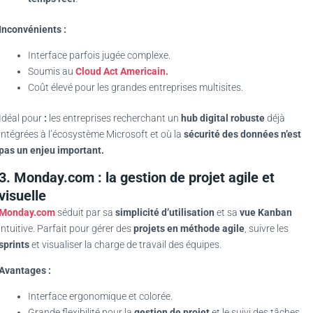
Inconvénients :
Interface parfois jugée complexe.
Soumis au
Cloud Act Americain.
Coût élevé pour les grandes entreprises multisites.
Idéal pour
:
les entreprises recherchant un
hub digital robuste
déjà
intégrées à l’écosystème Microsoft et où la
sécurité des données n’est
pas un enjeu important.
3. Monday.com : la gestion de projet agile et
visuelle
Monday.com
séduit par sa
simplicité d’utilisation
et sa
vue Kanban
intuitive. Parfait pour gérer des
projets en méthode agile
, suivre les
sprints
et visualiser la charge de travail des équipes.
Avantages :
Interface ergonomique et colorée.
Grande flexibilité pour la
gestion de projet
et le suivi des tâches.