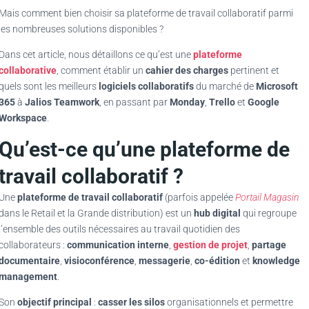
Mais comment bien choisir sa plateforme de travail collaboratif parmi
les nombreuses solutions disponibles ?
Dans cet article, nous détaillons ce qu’est une
plateforme
collaborative
, comment établir un
cahier des charges
pertinent et
quels sont les meilleurs
logiciels collaboratifs
du marché de
Microsoft
365
à
Jalios Teamwork
, en passant par
Monday
,
Trello
et
Google
Workspace
.
Qu’est-ce qu’une plateforme de
travail collaboratif ?
Une
plateforme de travail collaboratif
(parfois appelée
Portail Magasin
dans le Retail et la Grande distribution) est un
hub digital
qui regroupe
l’ensemble des outils nécessaires au travail quotidien des
collaborateurs :
communication interne
,
gestion de projet
,
partage
documentaire
,
visioconférence
,
messagerie
,
co-édition
et
knowledge
management
.
Son
objectif principal
:
casser les silos
organisationnels et permettre