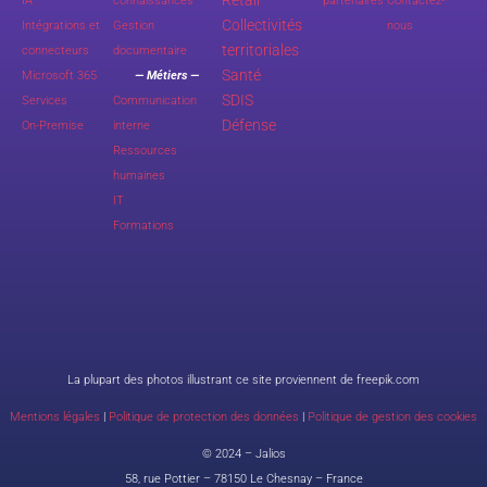
IA
connaissances
partenaires
Contactez-
Collectivités
Intégrations et
Gestion
nous
territoriales
connecteurs
documentaire
Santé
Microsoft 365
— Métiers —
SDIS
Services
Communication
Défense
On-Premise
interne
Ressources
humaines
IT
Formations
La plupart des photos illustrant ce site proviennent de freepik.com
Mentions légales
|
Politique de protection des données
|
Politique de gestion des cookies
© 2024 – Jalios
58, rue Pottier – 78150 Le Chesnay – France