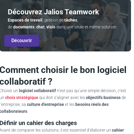
Découvrez Jalios Teamwork
Espaces de travail
, gestion de
tâches
,
de
documents
,
chat
,
visio
dans une seule et même solution.
Découvrir
Comment choisir le bon logiciel
collaboratif ?
Choisir un
logiciel collaboratif
n’est pas qu’une simple décision, c’est
un
choix stratégique
qui doit s’aligner avec les
objectifs business
de
l’entreprise, sa
culture d’entreprise
et les
besoins réels des
collaborateurs
.
Définir un cahier des charges
Avant de comparer les solutions, il est essentiel d’élaborer un
cahier