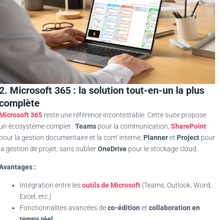
2. Microsoft 365 : la solution tout-en-un la plus
complète
Microsoft 365
reste une référence incontestable. Cette suite propose
un écosystème complet :
Teams
pour la communication,
SharePoint
pour la gestion documentaire et la com’ interne,
Planner
et
Project
pour
la gestion de projet, sans oublier
OneDrive
pour le stockage cloud.
Avantages :
Intégration entre les
outils de Microsoft
(Teams, Outlook, Word,
Excel, etc.)
Fonctionnalités avancées de
co-édition
et
collaboration en
temps réel
.