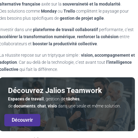
alternative française
axée sur la
souveraineté et la modularité
.
Des solutions comme
Monday
ou
Trello
complètent le paysage pour
des besoins plus spécifiques de
gestion de projet agile
.
Investir dans une
plateforme de travail collaboratif
performante, c’est
accélérer la transformation numérique
,
renforcer la cohésion
entre
collaborateurs et
booster la productivité collective
.
La réussite repose sur un triptyque simple :
vision, accompagnement et
adoption
. Car au-delà de la technologie, c’est avant tout
l’intelligence
collective
qui fait la différence.
Découvrez Jalios Teamwork
Espaces de travail
, gestion de
tâches
,
de
documents
,
chat
,
visio
dans une seule et même solution.
Découvrir