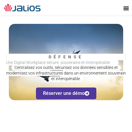
Aller
au
contenu
DÉFENSE
Une Digital Workplace sécure, souveraine et interopérable
Une Digital Workplace sécure, souveraine et interopérable
Centralisez vos outils, sécurisez vos données sensibles et
modernisez vos infrastructures dans un environnement souverain
et interopérable.
Réserver une démo