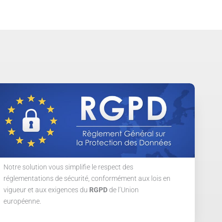
Notre solution vous simplifie le respect des
réglementations de sécurité, conformément aux lois en
vigueur et aux exigences du
RGPD
de l’Union
européenne.