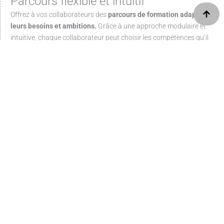
Parcours flexible et intuitif
Offrez à vos collaborateurs des
parcours de formation adaptés à
leurs besoins et ambitions.
Grâce à une approche modulaire et
intuitive, chaque collaborateur peut choisir les compétences qu’il
souhaite développer, tout en avançant à son propre rythme. Les
outils de suivi détaillés permettent à chacun de visualiser sa
progression en temps réel, renforçant ainsi la motivation et
l’engagement.
Une plateforme collaborative
En plus de parcours flexibles et personnalisés, notre plateforme
permet aux collaborateurs de partager leurs connaissances,
d’échanger des idées et de s’entraider au sein d’
espaces dédiés
.
Cette approche collaborative renforce l’efficacité des formations,
en rendant
l’apprentissage plus interactif, participatif et
motivant.