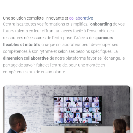
Une solution complète, innovante et
collaborative
Centralisez toutes vos formations et simplifiez l’
onboarding
de vos
futurs talents en leur offrant un accès facile à l’ensemble des
ressources nécessaires de l’entreprise. Grâce à des
parcours
flexibles et intuitifs
, chaque collaborateur peut développer ses
compétences à son rythme et selon ses besoins spécifiques. La
dimension collaborative
de notre plateforme favorise l’échange, le
partage de savoir-faire et l’entraide, pour une montée en
compétences rapide et stimulante.