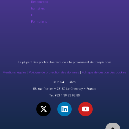
Ressources
humaines
IT
Formations
La plupart des photos illustrant ce site proviennent de freepik.com
Mentions légales
|
Politique de protection des données
|
Politique de gestion des cookies
© 2024 – Jalios
58, rue Pottier – 78150 Le Chesnay – France
Tel:
+33 1 39 23 92 80
X
L
Y
-
i
o
t
n
u
w
k
t