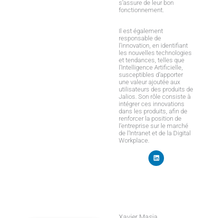
s’assure de leur bon
fonctionnement.
Il est également
responsable de
l’innovation, en identifiant
les nouvelles technologies
et tendances, telles que
l’Intelligence Artificielle,
susceptibles d’apporter
une valeur ajoutée aux
utilisateurs des produits de
Jalios. Son rôle consiste à
intégrer ces innovations
dans les produits, afin de
renforcer la position de
l’entreprise sur le marché
de l’Intranet et de la Digital
Workplace.
L
i
n
k
e
d
i
n
Xavier Masia