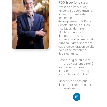
PDG & co-fondateur
Avant de créer Jalios,
Vincent a d’abord travaillé
au sein du centre de
recherche et
développement de Bull à
Sophia Antipolis sur les
interfaces Homme
Machine, puis a été
détaché en 1994 à
l’occasion de la création du
W3C pour développer des
outils de génération de site
Web et de recherche
documentaire.
Il est à l’origine du projet
« Pharos » qui l’ont amené
à encadrer la thèse
d’Olivier Dedieu avec qui il
a ensuite fondé Jalios.
Vincent est ingénieur
diplômé HEI et Docteur en
Informatique.
L
i
n
k
e