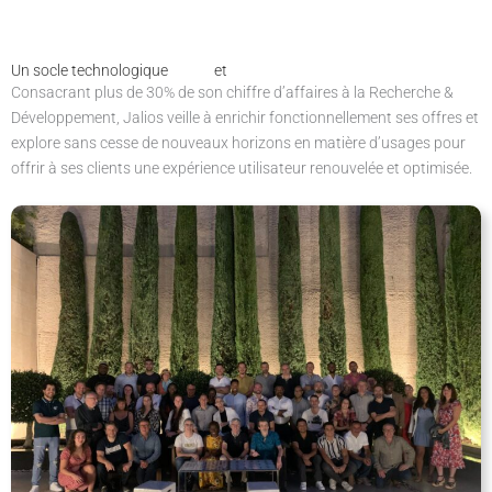
Un socle technologique
solide
et
innovant
Consacrant plus de 30% de son chiffre d’affaires à la Recherche &
Développement, Jalios veille à enrichir fonctionnellement ses offres et
explore sans cesse de nouveaux horizons en matière d’usages pour
offrir à ses clients une expérience utilisateur renouvelée et optimisée.