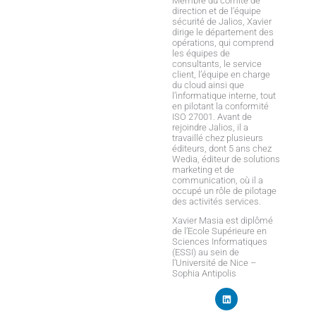
Membre du comité de
direction et de l’équipe
sécurité de Jalios, Xavier
dirige le département des
opérations, qui comprend
les équipes de
consultants, le service
client, l’équipe en charge
du cloud ainsi que
l’informatique interne, tout
en pilotant la conformité
ISO 27001. Avant de
rejoindre Jalios, il a
travaillé chez plusieurs
éditeurs, dont 5 ans chez
Wedia, éditeur de solutions
marketing et de
communication, où il a
occupé un rôle de pilotage
des activités services.
Xavier Masia est diplômé
de l’Ecole Supérieure en
Sciences Informatiques
(ESSI) au sein de
l’Université de Nice –
Sophia Antipolis
L
i
n