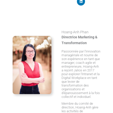
i
n
k
e
d
i
n
Hoang-Anh Phan
Directrice Marketing &
Transformation
Passionnée par l’innovation
managériale et nourrie de
son expérience en tant que
manager, coach agile et
entrepreneure, Hoang-Anh
a rejoint Jalios en 2017
pour explorer l’Intranet et la
Digital Workplace en tant
que levier de
transformation des
organisations et
d’épanouissement à la fois
collectif et individuel.
Membre du comité de
direction, Hoang-Anh gère
les activités de