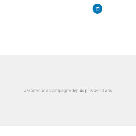
L
i
n
k
e
d
i
n
Jalios vous accompagne depuis plus de 20 ans