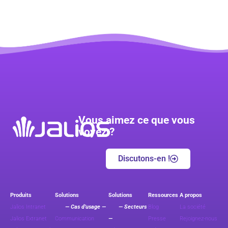
Vous aimez ce que vous
voyez ?
Discutons-en !
Produits
Solutions
Solutions
Ressources
A propos
Jalios Intranet
— Cas d’usage —
— Secteurs
Blog
La société
Jalios Extranet
Communication
—
Presse
Rejoignez-nous