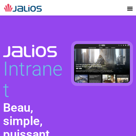
Aller
au
contenu
Intrane
t
Beau,
simple,
puissant,