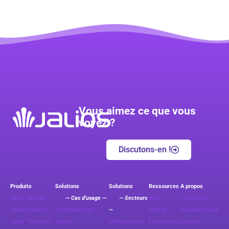
Vous aimez ce que vous
voyez ?
Discutons-en !
Produits
Solutions
Solutions
Ressources
A propos
Jalios Intranet
— Cas d’usage —
— Secteurs
Blog
La société
Jalios Extranet
Communication
—
Presse
Rejoignez-nous
Jalios Teamwork
interne
Administration
Evénements
Devenez