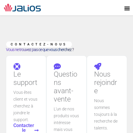
Aller
au
contenu
CONTACTEZ-NOUS
Vous ne trouvez pas ce que vous cherchez ?
Le
Questio
Nous
support
ns
rejoindr
avant-
e
Vous êtes
vente
client et vous
Nous
cherchez à
sommes
L'un de nos
joindre le
toujours à la
produits vous
support.
recherche de
intéresse
Contacter
talents.
mais vous
le