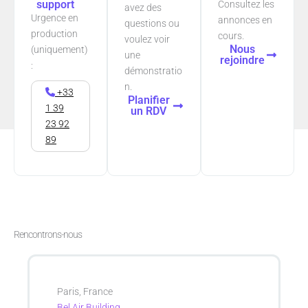
support
Consultez les
avez des
Urgence en
annonces en
questions ou
production
cours.
voulez voir
Nous
(uniquement)
une
rejoindre
:
démonstratio
n.
+33
Planifier
1 39
un RDV
23 92
89
Rencontrons-nous
Paris, France
Bel Air Building