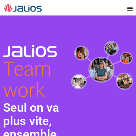
Aller
au
contenu
Team
work
Seul on va
plus vite,
ensemble