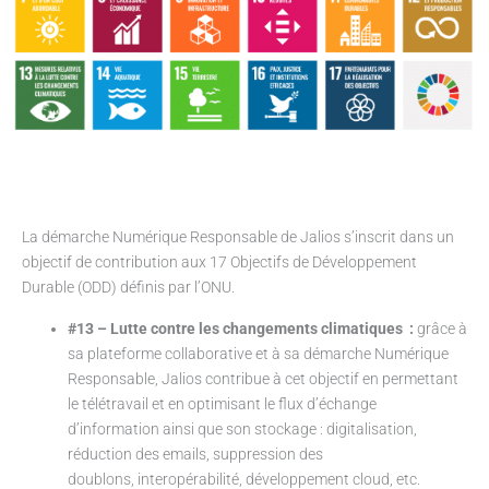
La démarche Numérique Responsable de Jalios s’inscrit dans un
objectif de contribution aux 17 Objectifs de Développement
Durable (ODD) définis par l’ONU.
#13 – Lutte contre les changements climatiques :
grâce à
sa plateforme collaborative et à sa démarche Numérique
Responsable, Jalios contribue à cet objectif en permettant
le télétravail
et en optimisant le flux d’échange
d’information ainsi que son stockage : digitalisation,
réduction des emails, suppression des
doublons, interopérabilité, développement cloud, etc.