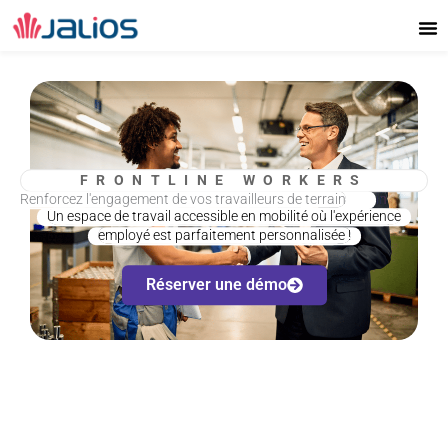
Aller
au
contenu
FRONTLINE WORKERS
Renforcez l'engagement de vos travailleurs de terrain
Renforcez l'engagement de vos travailleurs de terrain
Un espace de travail accessible en mobilité où l'expérience
employé est parfaitement personnalisée !
Réserver une démo