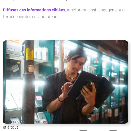
ciblées
Diffusez des informations ciblées
, améliorant ainsi l’engagement et
l’expérience des collaborateurs.
Un accès à l'information
partout
et à tout
moment