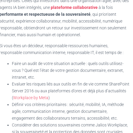
entreprises. Celles qui investiront dans une organisation agile, avec des
agents IA bien intégrés, une
plateforme collaborative
à la fois
performante et respectueuse de la
souveraineté
, qui priorisent
sécurité, expérience collaborateur, mobilité, accessibilité, numérique
responsable, obtiendront un retour sur investissement non seulement
financier, mais aussi humain et opérationnel.
Si vous êtes un décideur, responsable ressources humaines,
responsable communication interne, responsable IT, il est temps de :
Faire un audit de votre situation actuelle : quels outils utilisez-
vous ? Quel est l’état de votre gestion documentaire, extranet,
intranet, etc.
Evaluer les risques liés aux outils en fin de vie comme SharePoint
Server 2016 ou aux plateformes d’ores et déjà plus d’actualités
(
Workplace by Meta
)
Définir vos critères prioritaires : sécurité, mobilité, IA, méthode
agile, communication interne, gestion documentaire,
engagement des collaborateurs terrains, accessibilité, etc.
Considérer des solutions souveraines comme Jalios Workplace,
si la souveraineté et la protection des données sont cruciales