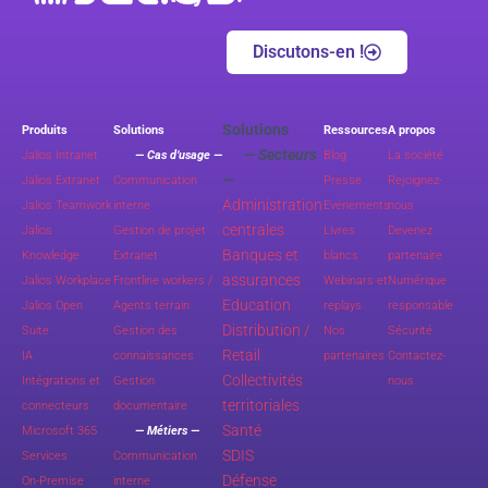
Discutons-en !
Solutions
Produits
Solutions
Ressources
A propos
— Secteurs
Jalios Intranet
— Cas d’usage —
Blog
La société
—
Jalios Extranet
Communication
Presse
Rejoignez-
Administration
Jalios Teamwork
interne
Evénements
nous
centrales
Jalios
Gestion de projet
Livres
Devenez
Banques et
Knowledge
Extranet
blancs
partenaire
assurances
Jalios Workplace
Frontline workers /
Webinars et
Numérique
Education
Jalios Open
Agents terrain
replays
responsable
Distribution /
Suite
Gestion des
Nos
Sécurité
Retail
IA
connaissances
partenaires
Contactez-
Collectivités
Intégrations et
Gestion
nous
territoriales
connecteurs
documentaire
Santé
Microsoft 365
— Métiers —
SDIS
Services
Communication
Défense
On-Premise
interne