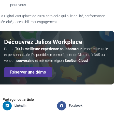
pour vous.
La Digital Workplace de 2026 sera celle qui allie agilité, performance,
sécurité, accessibilité et engagement.
Découvrez Jalios Workplace
Pour offrir la
meilleure expérience collaborateur
: cohérente, utile
et personnalisée. Disponible en complément de Microsoft 365 ou en
version
souveraine
et même en région
SecNumCloud
.
Réserver une démo
Partager cet article
LinkedIn
Facebook