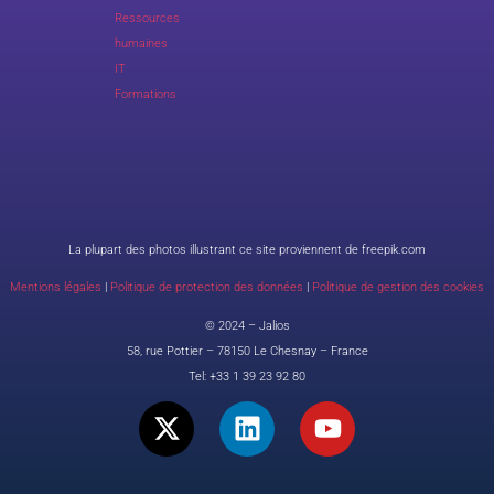
Ressources
humaines
IT
Formations
La plupart des photos illustrant ce site proviennent de freepik.com
Mentions légales
|
Politique de protection des données
|
Politique de gestion des cookies
© 2024 – Jalios
58, rue Pottier – 78150 Le Chesnay – France
Tel:
+33 1 39 23 92 80
X
L
Y
-
i
o
t
n
u