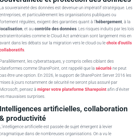
La souveraineté des données est devenue un impératif stratégique. Les
entreprises, et particulièrement les organisations publiques ou
fortement régulées, exigent des garanties quant à l’
hébergement
, à la
localisation
, et au
contrôle des données
. Les risques induits par les lois
extraterritoriales comme le Cloud Act américain sont largement mis en
avant dans les débats sur la migration vers le cloud ou le
choix d’outils
collaboratifs
.
Parallèlement, les cyberattaques, y compris celles ciblant des
plateformes comme SharePoint, ont rappelé que la
sécurité
ne peut
pas être une option. En 2026, le support de SharePoint Server 2016 les
mises à jours notamment de sécurité ne seront plus assuré par
Microsoft, pensez à
migrer votre plateforme Sharepoint
afin d’éviter
les mauvaises surprises.
Intelligences artificielles, collaboration
& productivité
L’intelligence artificielle est passée de sujet émergent à levier
pragmatique dans de nombreuses organisations. On a vu le