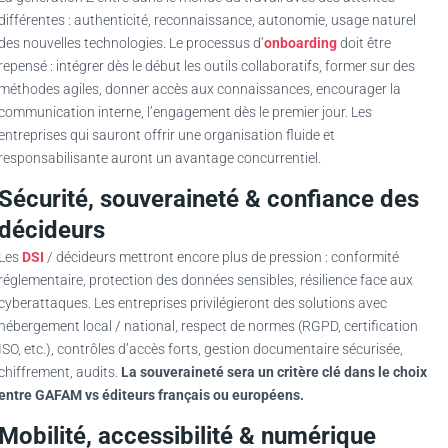
différentes : authenticité, reconnaissance, autonomie, usage naturel
des nouvelles technologies. Le processus d’
onboarding
doit être
repensé : intégrer dès le début les outils collaboratifs, former sur des
méthodes agiles, donner accès aux connaissances, encourager la
communication interne, l’engagement dès le premier jour. Les
entreprises qui sauront offrir une organisation fluide et
responsabilisante auront un avantage concurrentiel.
Sécurité, souveraineté & confiance des
décideurs
Les
DSI
/ décideurs mettront encore plus de pression : conformité
réglementaire, protection des données sensibles, résilience face aux
cyberattaques. Les entreprises privilégieront des solutions avec
hébergement local / national, respect de normes (RGPD, certification
ISO, etc.), contrôles d’accès forts, gestion documentaire sécurisée,
chiffrement, audits.
La souveraineté sera un critère clé dans le choix
entre GAFAM vs éditeurs français ou européens.
Mobilité, accessibilité & numérique