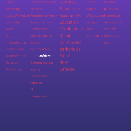
centrales
Jalios
Gestion de projet
Livres
Devenez
Banques et
Knowledge
Extranet
blancs
partenaire
assurances
Jalios Workplace
Frontline workers /
Webinars et
Numérique
Education
Jalios Open
Agents terrain
replays
responsable
Distribution /
Suite
Gestion des
Nos
Sécurité
Retail
IA
connaissances
partenaires
Contactez-
Collectivités
Intégrations et
Gestion
nous
territoriales
connecteurs
documentaire
Santé
Microsoft 365
— Métiers —
SDIS
Services
Communication
Défense
On-Premise
interne
Ressources
humaines
IT
Formations