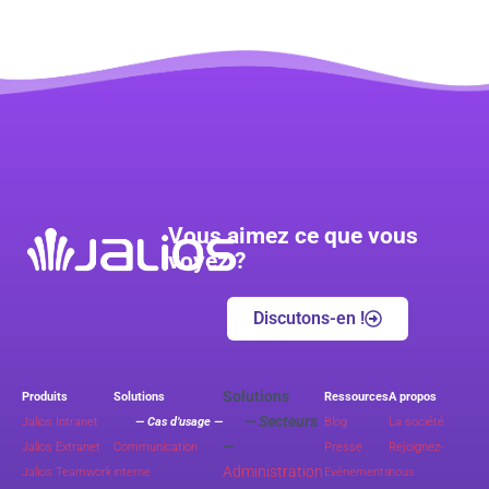
Vous aimez ce que vous
voyez ?
Discutons-en !
Solutions
Produits
Solutions
Ressources
A propos
— Secteurs
Jalios Intranet
— Cas d’usage —
Blog
La société
—
Jalios Extranet
Communication
Presse
Rejoignez-
Administration
Jalios Teamwork
interne
Evénements
nous