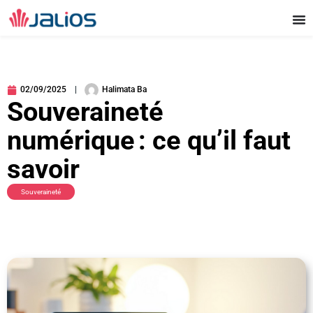
Aller
au
contenu
02/09/2025
Halimata Ba
Souveraineté
numérique : ce qu’il faut
savoir
Souveraineté