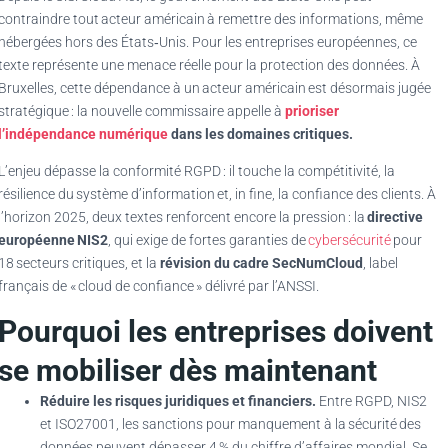
contraindre tout acteur américain à remettre des informations, même
hébergées hors des États‑Unis. Pour les entreprises européennes, ce
texte représente une menace réelle pour la protection des données. À
Bruxelles, cette dépendance à un acteur américain est désormais jugée
stratégique : la nouvelle commissaire appelle à
prioriser
l’indépendance numérique
dans les domaines critiques.
L’enjeu dépasse la conformité RGPD : il touche la compétitivité, la
résilience du système d’information et, in fine, la confiance des clients. À
l’horizon 2025, deux textes renforcent encore la pression : la
directive
européenne NIS2
, qui exige de fortes garanties de
cybersécurité
pour
18 secteurs critiques, et la
révision du cadre SecNumCloud
, label
français de « cloud de confiance » délivré par l’ANSSI.
Pourquoi les entreprises doivent
se mobiliser dès maintenant
Réduire les risques juridiques et financiers.
Entre RGPD, NIS2
et ISO27001, les sanctions pour manquement à la sécurité des
données peuvent dépasser 4 % du chiffre d’affaires mondial. Se