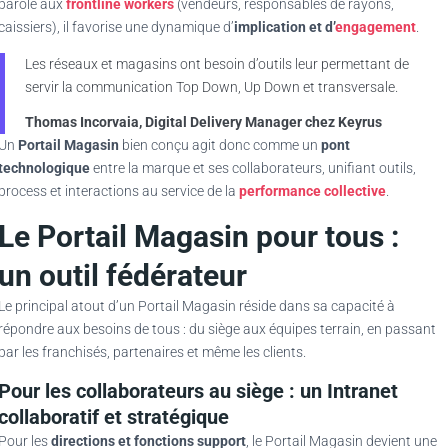
parole aux
frontline workers
(vendeurs, responsables de rayons,
caissiers), il favorise une dynamique d’
implication et d’
engagement
.
Les réseaux et magasins ont besoin d’outils leur permettant de
servir la communication Top Down, Up Down et transversale.
Thomas Incorvaia, Digital Delivery Manager chez Keyrus
Un
Portail Magasin
bien conçu agit donc comme un
pont
technologique
entre la marque et ses collaborateurs, unifiant outils,
process et interactions au service de la
performance collective
.
Le Portail Magasin pour tous :
un outil fédérateur
Le principal atout d’un Portail Magasin réside dans sa capacité à
répondre aux besoins de tous : du siège aux équipes terrain, en passant
par les franchisés, partenaires et même les clients.
Pour les collaborateurs au siège : un Intranet
collaboratif et stratégique
Pour les
directions et fonctions support
, le Portail Magasin devient une