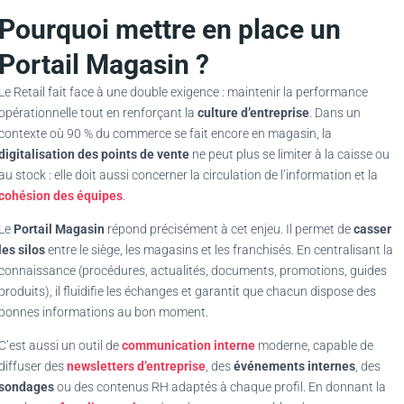
Pourquoi mettre en place un
Portail Magasin ?
Le Retail fait face à une double exigence : maintenir la performance
opérationnelle tout en renforçant la
culture d’entreprise
. Dans un
contexte où 90 % du commerce se fait encore en magasin, la
digitalisation des points de vente
ne peut plus se limiter à la caisse ou
au stock : elle doit aussi concerner la circulation de l’information et la
cohésion des équipes
.
Le
Portail Magasin
répond précisément à cet enjeu. Il permet de
casser
les silos
entre le siège, les magasins et les franchisés. En centralisant la
connaissance (procédures, actualités, documents, promotions, guides
produits), il fluidifie les échanges et garantit que chacun dispose des
bonnes informations au bon moment.
C’est aussi un outil de
communication interne
moderne, capable de
diffuser des
newsletters d’entreprise
, des
événements internes
, des
sondages
ou des contenus RH adaptés à chaque profil. En donnant la