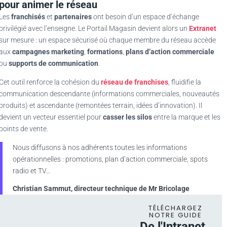
pour animer le réseau
Les
franchisés
et
partenaires
ont besoin d’un espace d’échange
privilégié avec l’enseigne. Le Portail Magasin devient alors un
Extranet
sur mesure : un espace sécurisé où chaque membre du réseau accède
aux
campagnes marketing
,
formations
,
plans d’action commerciale
ou
supports de communication
.
Cet outil renforce la cohésion du
réseau de franchises
, fluidifie la
communication descendante (informations commerciales, nouveautés
produits) et ascendante (remontées terrain, idées d’innovation). Il
devient un vecteur essentiel pour
casser les silos
entre la marque et les
points de vente.
Nous diffusons à nos adhérents toutes les informations
opérationnelles : promotions, plan d’action commerciale, spots
radio et TV…
Christian Sammut, directeur technique de Mr Bricolage
TÉLÉCHARGEZ
NOTRE GUIDE
De l'Intranet