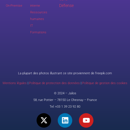
Défense
On-Premise
interne
Ressources
humaines
IT
Formations
La plupart des photos illustrant ce site proviennent de freepik.com
Mentions légales
|
Politique de protection des données
|
Politique de gestion des cookies
© 2024 – Jalios
58, rue Pottier – 78150 Le Chesnay – France
Tel:
+33 1 39 23 92 80
X
L
Y
-
i
o