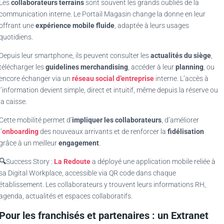
Les
collaborateurs terrains
sont souvent les grands oubliés de la
communication interne. Le Portail Magasin change la donne en leur
offrant une
expérience mobile fluide
, adaptée à leurs usages
quotidiens.
Depuis leur smartphone, ils peuvent consulter les
actualités du siège
,
télécharger les
guidelines merchandising
, accéder à leur
planning
, ou
encore échanger via un
réseau social d’entreprise
interne. L’accès à
l’information devient simple, direct et intuitif, même depuis la réserve ou
la caisse.
Cette mobilité permet d’
impliquer les collaborateurs
, d’améliorer
l’
onboarding
des nouveaux arrivants et de renforcer la
fidélisation
grâce à un meilleur
engagement
.
🔍
Success Story :
La Redoute
a déployé une application mobile reliée à
sa Digital Workplace, accessible via QR code dans chaque
établissement. Les collaborateurs y trouvent leurs informations RH,
agenda, actualités et espaces collaboratifs.
Pour les franchisés et partenaires : un Extranet