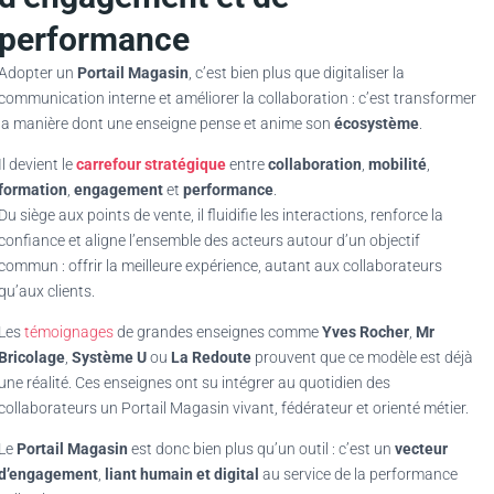
performance
Adopter un
Portail Magasin
, c’est bien plus que digitaliser la
communication interne et améliorer la collaboration : c’est transformer
la manière dont une enseigne pense et anime son
écosystème
.
Il devient le
carrefour stratégique
entre
collaboration
,
mobilité
,
formation
,
engagement
et
performance
.
Du siège aux points de vente, il fluidifie les interactions, renforce la
confiance et aligne l’ensemble des acteurs autour d’un objectif
commun : offrir la meilleure expérience, autant aux collaborateurs
qu’aux clients.
Les
témoignages
de grandes enseignes comme
Yves Rocher
,
Mr
Bricolage
,
Système U
ou
La Redoute
prouvent que ce modèle est déjà
une réalité. Ces enseignes ont su intégrer au quotidien des
collaborateurs un Portail Magasin vivant, fédérateur et orienté métier.
Le
Portail Magasin
est donc bien plus qu’un outil : c’est un
vecteur
d’engagement
,
liant humain et digital
au service de la performance