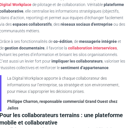
Digital Workplace
de pilotage et de collaboration. Véritable
plateforme
collaborative
, elle centralise les informations stratégiques (objectifs,
plans d’action, reporting) et permet aux équipes d’échanger facilement
via des
espaces collaboratifs
, des
réseaux sociaux d’entreprise
ou des
communautés métiers.
Grâce à ses fonctionnalités de
co-édition
, de
messagerie intégrée
et
de
gestion documentaire
, il favorise la
collaboration interservices
,
évitant les pertes d’information et brisant les silos organisationnels.
C’est aussi un levier fort pour
impliquer les collaborateurs
, valoriser les
réussites collectives et renforcer le
sentiment d’appartenance
.
La Digital Workplace apporte à chaque collaborateur des
informations sur l’entreprise, sa stratégie et son environnement,
pour mieux s’approprier les décisions prises.
Philippe Charron, responsable commercial Grand Ouest chez
Jalios
Pour les collaborateurs terrains : une plateforme
mobile et collaborative