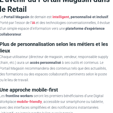
le Retail
Le
Portail Magasin
de demain est
intelligent
, personnalisé et inclusif
.
Porté par l’essor de l’
IA
et des technologies conversationnelles, il évolue
d’un simple espace d’information vers une
plateforme d’expérience
collaborateur
.
Plus de personnalisation selon les métiers et les
lieux
Chaque utilisateur (directeur de magasin, vendeur, responsable supply
chain, etc.) aura un
accès personnalisé
à ses outils et contenus. Le
Portail Magasin recommandera des contenus tels que des actualités,
des formations ou des espaces collaboratifs pertinents selon le poste
ou le lieu de travail.
Une approche mobile-first
Les
frontline workers
seront les premiers bénéficiaires d’une Digital
Workplace
mobile-friendly
, accessible sur smartphone ou tablette,
avec des interfaces simplifiées et des notifications instantanées.