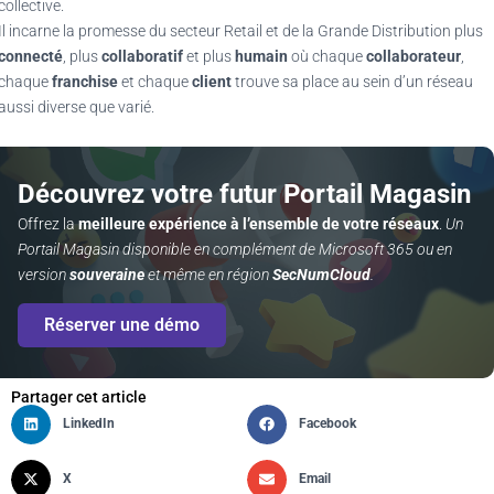
collective.
Il incarne la promesse du secteur Retail et de la Grande Distribution plus
connecté
, plus
collaboratif
et plus
humain
où chaque
collaborateur
,
chaque
franchise
et chaque
client
trouve sa place au sein d’un réseau
aussi diverse que varié.
Découvrez votre futur Portail Magasin
Offrez la
meilleure expérience à l’ensemble de votre réseaux
.
Un
Portail Magasin disponible en complément de Microsoft 365 ou en
version
souveraine
et même en région
SecNumCloud
.
Réserver une démo
Partager cet article
LinkedIn
Facebook
X
Email