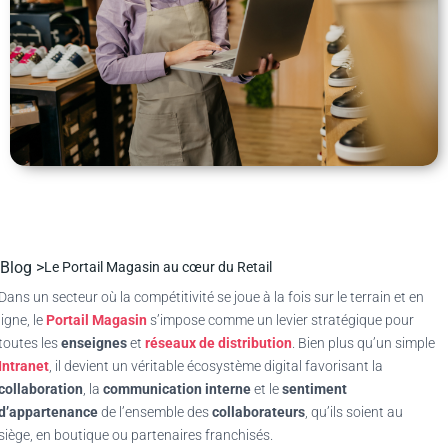
Blog >
Le Portail Magasin au cœur du Retail
Dans un secteur où la compétitivité se joue à la fois sur le terrain et en
ligne, le
Portail Magasin
s’impose comme un levier stratégique pour
toutes les
enseignes
et
réseaux de distribution
. Bien plus qu’un simple
Intranet
, il devient un véritable écosystème digital favorisant la
collaboration
, la
communication interne
et le
sentiment
d’appartenance
de l’ensemble des
collaborateurs
, qu’ils soient au
siège, en boutique ou partenaires franchisés.