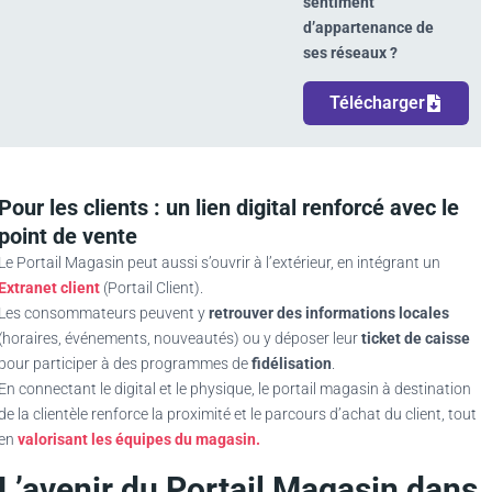
sentiment
d’appartenance de
ses réseaux ?
Télécharger
Pour les clients : un lien digital renforcé avec le
point de vente
Le Portail Magasin peut aussi s’ouvrir à l’extérieur, en intégrant un
Extranet client
(Portail Client).
Les consommateurs peuvent y
retrouver des informations locales
(horaires, événements, nouveautés) ou y déposer leur
ticket de caisse
pour participer à des programmes de
fidélisation
.
En connectant le digital et le physique, le portail magasin à destination
de la clientèle renforce la proximité et le parcours d’achat du client, tout
en
valorisant les équipes du magasin.
L’avenir du Portail Magasin dans