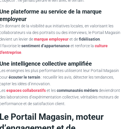
L’objectif : ne jamais perdre le lien avec le terrain.
Une plateforme au service de la marque
employeur
En donnant de la visibilité aux initiatives locales, en valorisant les
collaborateurs via des portraits ou des interviews, le Portail Magasin
devient un levier de
marque employeur
et de
fidélisation
.
Il favorise le
sentiment d’appartenance
et renforce la
culture
d’entreprise
.
Une intelligence collective amplifiée
Les enseignes les plus performantes utiliseront leur Portail Magasin
pour
écouter le terrain
: recueillir les avis, détecter les tendances,
capter les idées d’innovation.
Les
espaces collaboratifs
et les
communautés métiers
deviendront
des laboratoires d’expérimentation collective, véritables moteurs de
performance et de satisfaction client.
Le Portail Magasin, moteur
d’engagement et de