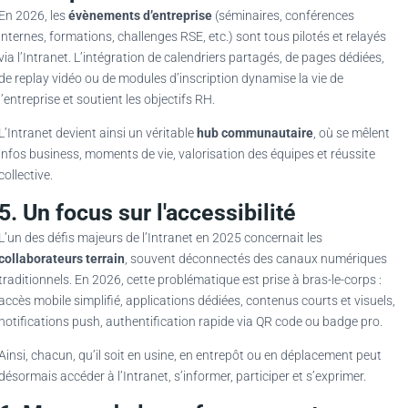
En 2026, les
évènements d’entreprise
(séminaires, conférences
internes, formations, challenges RSE, etc.) sont tous pilotés et relayés
via l’Intranet. L’intégration de calendriers partagés, de pages dédiées,
de replay vidéo ou de modules d’inscription dynamise la vie de
l’entreprise et soutient les objectifs RH.
L’Intranet devient ainsi un véritable
hub communautaire
, où se mêlent
infos business, moments de vie, valorisation des équipes et réussite
collective.
5. Un focus sur l'accessibilité
L’un des défis majeurs de l’Intranet en 2025 concernait les
collaborateurs terrain
, souvent déconnectés des canaux numériques
traditionnels. En 2026, cette problématique est prise à bras-le-corps :
accès mobile simplifié, applications dédiées, contenus courts et visuels,
notifications push, authentification rapide via QR code ou badge pro.
Ainsi, chacun, qu’il soit en usine, en entrepôt ou en déplacement peut
désormais accéder à l’Intranet, s’informer, participer et s’exprimer.