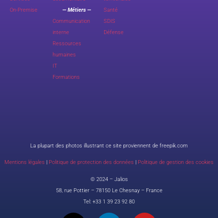
On-Premise
— Métiers —
Santé
Communication
SDIS
interne
Défense
Ressources
humaines
IT
Formations
La plupart des photos illustrant ce site proviennent de freepik.com
Mentions légales
|
Politique de protection des données
|
Politique de gestion des cookies
© 2024 – Jalios
58, rue Pottier – 78150 Le Chesnay – France
Tel:
+33 1 39 23 92 80