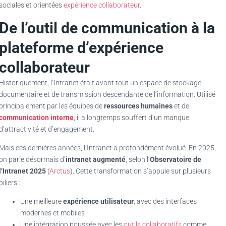
sociales et orientées
expérience collaborateur
.
De l’outil de communication à la
plateforme d’expérience
collaborateur
Historiquement, l’Intranet était avant tout un espace de stockage
documentaire et de transmission descendante de l’information. Utilisé
principalement par les équipes de
ressources humaines
et de
communication interne
, il a longtemps souffert d’un manque
d’attractivité et d’engagement.
Mais ces dernières années, l’Intranet a profondément évolué. En 2025,
on parle désormais d’
intranet augmenté
, selon l’
Observatoire de
l’Intranet 2025
(
Arctus
). Cette transformation s’appuie sur plusieurs
piliers :
Une meilleure
expérience utilisateur
, avec des interfaces
modernes et mobiles ;
Une intégration poussée avec les
outils collaboratifs
comme