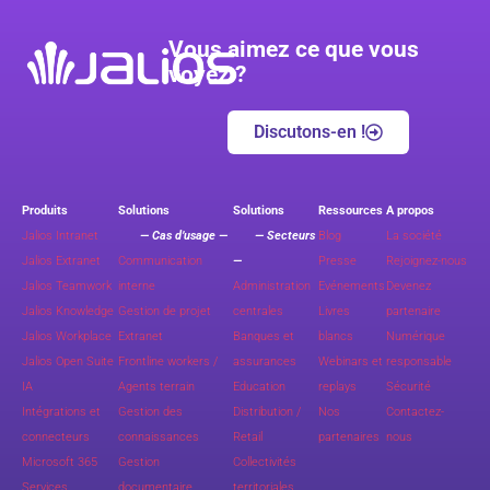
Vous aimez ce que vous
voyez ?
Discutons-en !
Produits
Solutions
Solutions
Ressources
A propos
Jalios Intranet
— Cas d’usage —
— Secteurs
Blog
La société
Jalios Extranet
Communication
—
Presse
Rejoignez-nous
Jalios Teamwork
interne
Administration
Evénements
Devenez
Jalios Knowledge
Gestion de projet
centrales
Livres
partenaire
Jalios Workplace
Extranet
Banques et
blancs
Numérique
Jalios Open Suite
Frontline workers /
assurances
Webinars et
responsable
IA
Agents terrain
Education
replays
Sécurité
Intégrations et
Gestion des
Distribution /
Nos
Contactez-
connecteurs
connaissances
Retail
partenaires
nous
Microsoft 365
Gestion
Collectivités
Services
documentaire
territoriales