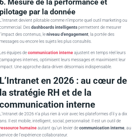
6. Mesure de la performance et
pilotage par la donnée
L’Intranet devient pilotable comme n’importe quel outil marketing ou
commercial. Des
dashboards intelligents
permettent de mesurer
l’impact des contenus, le
niveau d’engagement
, la portée des
messages ou encore les sujets les plus consultés.
Les équipes de
communication interne
ajustent en temps réel leurs
campagnes internes, optimisent leurs messages et maximisent leur
impact. Une approche data-driven désormais indispensable.
L’Intranet en 2026 : au cœur de
la stratégie RH et de la
communication interne
L’Intranet de 2026 n’a plus rien à voir avec les plateformes d’il y a dix
ans. Il est mobile, intelligent, social, personnalisé. Il est un outil de
ressource humaine
autant qu’un levier de
communication interne
, au
service de l’expérience collaborateur.