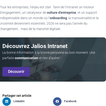
Pour les entreprises, l’enjeu est clair : faire de l’Intranet un moteur
d’engagement, un catalyseur de
culture d’entreprise
, et un support
indispensable dans un monde où l’
onboarding
, la transversalité et la
proximité deviennent essentiels. 2026 ne sera pas l’année du
changement… mais de la maturité digitale.
Découvrez Jalios Intranet
La bonne information à la bonne personne au bon moment. Une
parfaite
communication
et rien d’autre !
Découvrir
Partager cet article
LinkedIn
Facebook