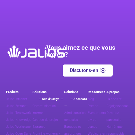
Vous aimez ce que vous
voyez ?
Discutons-en !
Produits
Solutions
Solutions
Ressources
A propos
Jalios Intranet
— Cas d’usage —
— Secteurs
Blog
La société
Jalios Extranet
Communication
—
Presse
Rejoignez-nous
Jalios Teamwork
interne
Administration
Evénements
Devenez
Jalios Knowledge
Gestion de projet
centrales
Livres
partenaire
Jalios Workplace
Extranet
Banques et
blancs
Numérique
Jalios Open Suite
Frontline workers /
assurances
Webinars et
responsable