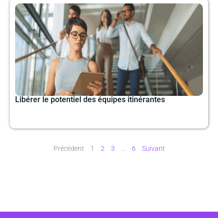
Libérer le potentiel des équipes itinérantes
Précédent
1
2
3
…
6
Suivant