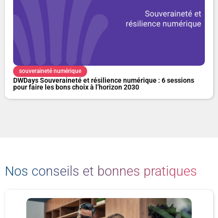
souveraineté numérique
DWDays Souveraineté et résilience numérique : 6 sessions
pour faire les bons choix à l’horizon 2030
Nos conseils et bonnes pratiques
P
P
P
P
a
a
a
a
g
g
g
g