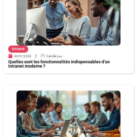
e
e
e
e
Intranet
30/07/2026
Camille Luu
Quelles sont les fonctionnalités indispensables d’un
intranet moderne ?