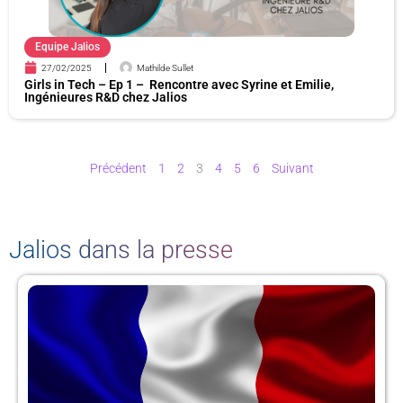
Equipe Jalios
27/02/2025
Mathilde Sullet
Girls in Tech – Ep 1 – Rencontre avec Syrine et Emilie,
Ingénieures R&D chez Jalios
Précédent
1
2
3
4
5
6
Suivant
Jalios dans la presse
P
P
P
P
a
a
a
a
g
g
g
g
e
e
e
e