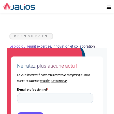
Aller
au
contenu
RESSOURCES
Le blog qui réunit expertise, innovation et collaboration !
Ne ratez plus aucune actu !
En vous inscrivant à notre newsletter vous acceptez que Jalios
stocke et traite vos
données personnelles*
.