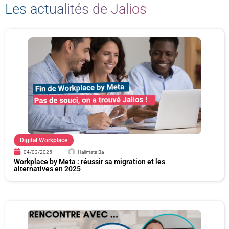
Les actualités de Jalios
P
P
P
P
P
P
a
a
a
a
a
a
g
g
g
g
g
g
e
e
e
e
e
e
Digital Workplace
04/03/2025
Halimata Ba
Workplace by Meta : réussir sa migration et les
alternatives en 2025