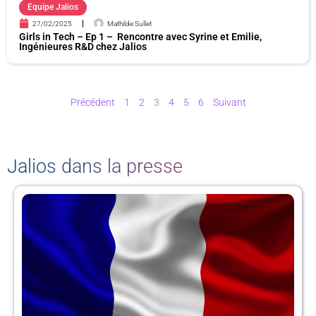
Equipe Jalios
27/02/2025
Mathilde Sullet
Girls in Tech – Ep 1 – Rencontre avec Syrine et Emilie,
Ingénieures R&D chez Jalios
Précédent
1
2
3
4
5
6
Suivant
Jalios dans la presse
P
P
P
P
a
a
a
a
g
g
g
g
e
e
e
e