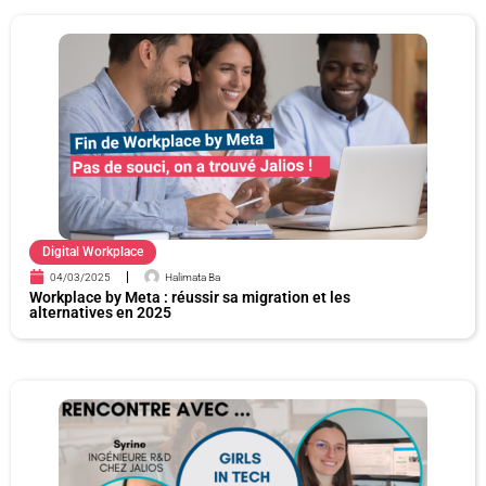
P
P
P
P
P
P
a
a
a
a
a
a
g
g
g
g
g
g
e
e
e
e
e
e
Digital Workplace
04/03/2025
Halimata Ba
Workplace by Meta : réussir sa migration et les
alternatives en 2025