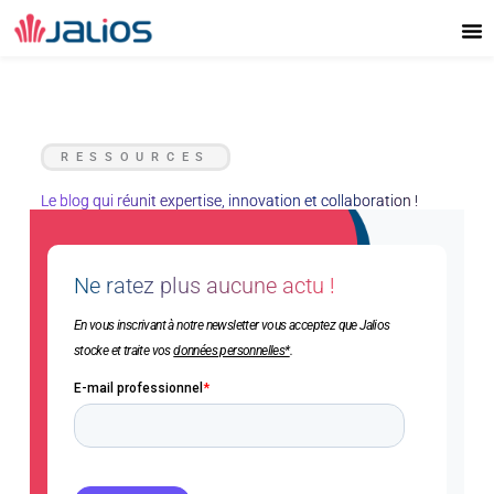
Aller
au
contenu
RESSOURCES
Le blog qui réunit expertise, innovation et collaboration !
Ne ratez plus aucune actu !
En vous inscrivant à notre newsletter vous acceptez que Jalios
stocke et traite vos
données personnelles*
.