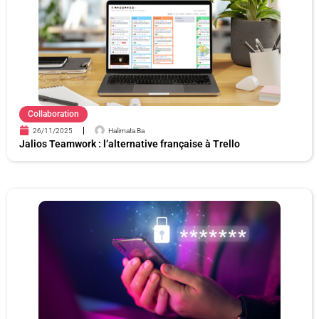
e
e
e
e
e
e
Collaboration
26/11/2025
Halimata Ba
Jalios Teamwork : l’alternative française à Trello