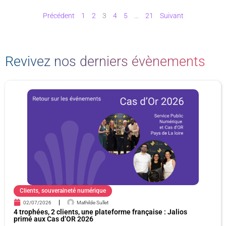
Précédent
1
2
3
4
5
…
21
Suivant
Revivez nos derniers évènements
P
P
P
P
a
a
a
a
g
g
g
g
e
e
e
e
Clients
,
souveraineté numérique
02/07/2026
Mathilde Sullet
4 trophées, 2 clients, une plateforme française : Jalios
primé aux Cas d’OR 2026