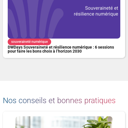
souveraineté numérique
DWDays Souveraineté et résilience numérique : 6 sessions
pour faire les bons choix à l’horizon 2030
Nos conseils et bonnes pratiques
P
P
P
P
P
P
a
a
a
a
a
a
g
g
g
g
g
g