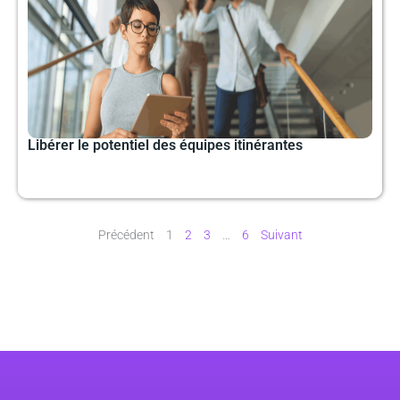
Libérer le potentiel des équipes itinérantes
Précédent
1
2
3
…
6
Suivant