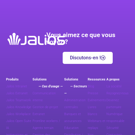
Vous aimez ce que vous
voyez ?
Discutons-en !
Produits
Solutions
Solutions
Ressources
A propos
Jalios Intranet
— Cas d’usage —
— Secteurs
Blog
La société
Jalios Extranet
Communication
—
Presse
Rejoignez-nous
Jalios Teamwork
interne
Administration
Evénements
Devenez
Jalios Knowledge
Gestion de projet
centrales
Livres
partenaire
Jalios Workplace
Extranet
Banques et
blancs
Numérique
Jalios Open Suite
Frontline workers /
assurances
Webinars et
responsable
IA
Agents terrain
Education
replays
Sécurité
Intégrations et
Gestion des
Distribution /
Nos
Contactez-