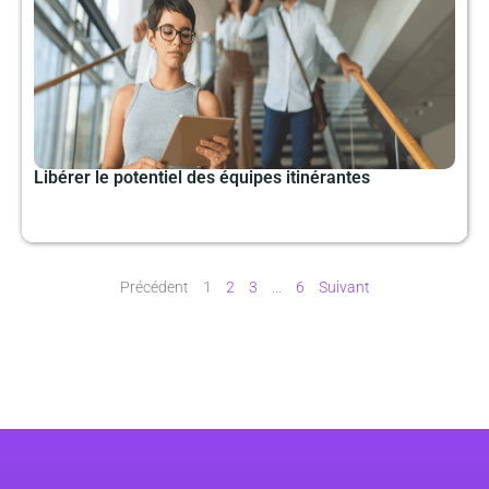
Libérer le potentiel des équipes itinérantes
Précédent
1
2
3
…
6
Suivant