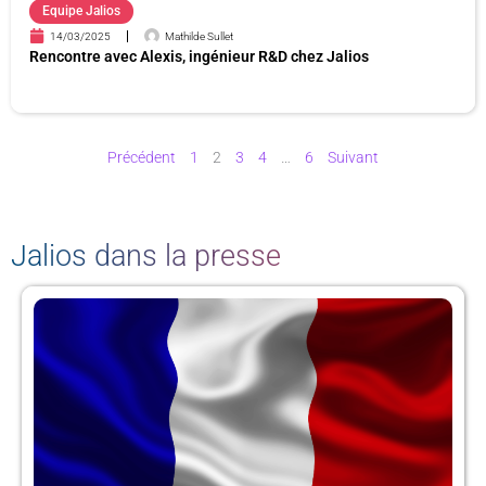
Equipe Jalios
14/03/2025
Mathilde Sullet
Rencontre avec Alexis, ingénieur R&D chez Jalios
Précédent
1
2
3
4
…
6
Suivant
Jalios dans la presse
P
P
P
P
a
a
a
a
g
g
g
g
e
e
e
e