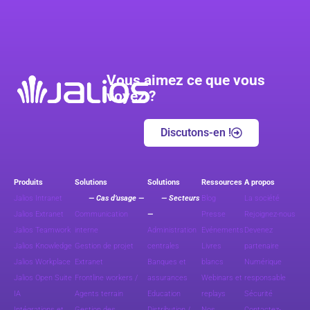
Vous aimez ce que vous
voyez ?
Discutons-en !
Produits
Solutions
Solutions
Ressources
A propos
Jalios Intranet
— Cas d’usage —
— Secteurs
Blog
La société
Jalios Extranet
Communication
—
Presse
Rejoignez-nous
Jalios Teamwork
interne
Administration
Evénements
Devenez
Jalios Knowledge
Gestion de projet
centrales
Livres
partenaire
Jalios Workplace
Extranet
Banques et
blancs
Numérique
Jalios Open Suite
Frontline workers /
assurances
Webinars et
responsable
IA
Agents terrain
Education
replays
Sécurité
Intégrations et
Gestion des
Distribution /
Nos
Contactez-