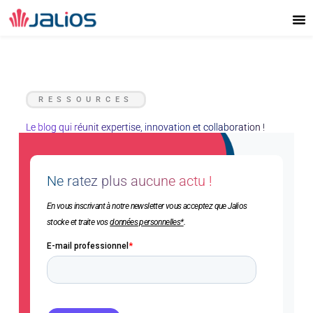
Aller
au
contenu
RESSOURCES
Le blog qui réunit expertise, innovation et collaboration !
Ne ratez plus aucune actu !
En vous inscrivant à notre newsletter vous acceptez que Jalios
stocke et traite vos
données personnelles*
.