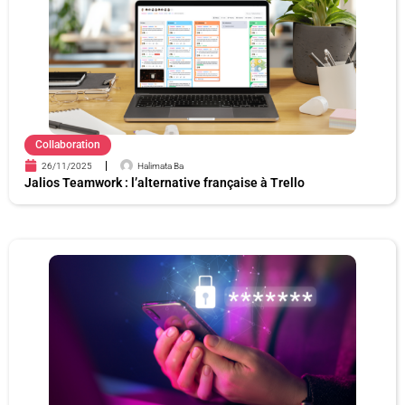
e
e
e
e
e
e
Collaboration
26/11/2025
Halimata Ba
Jalios Teamwork : l’alternative française à Trello