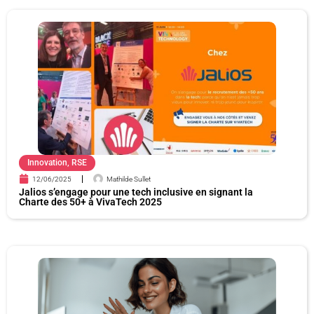
P
P
P
P
P
a
a
a
a
a
g
g
g
g
g
e
e
e
e
e
Innovation
,
RSE
12/06/2025
Mathilde Sullet
Jalios s’engage pour une tech inclusive en signant la
Charte des 50+ à VivaTech 2025