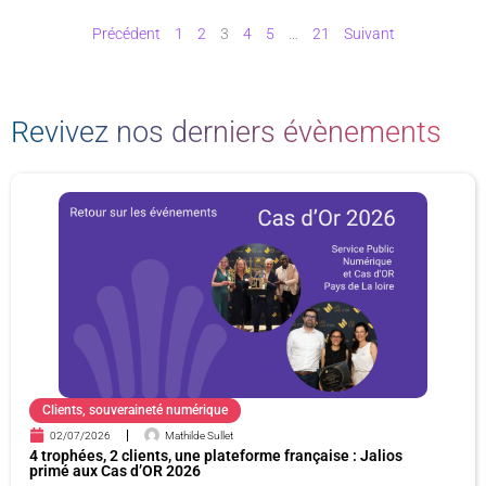
Précédent
1
2
3
4
5
…
21
Suivant
Revivez nos derniers évènements
P
P
P
P
a
a
a
a
g
g
g
g
e
e
e
e
Clients
,
souveraineté numérique
02/07/2026
Mathilde Sullet
4 trophées, 2 clients, une plateforme française : Jalios
primé aux Cas d’OR 2026