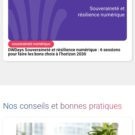
souveraineté numérique
DWDays Souveraineté et résilience numérique : 6 sessions
pour faire les bons choix à l’horizon 2030
Nos conseils et bonnes pratiques
P
P
P
P
P
P
a
a
a
a
a
a
g
g
g
g
g
g