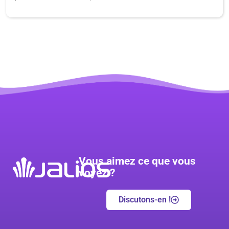
Vous aimez ce que vous
voyez ?
Discutons-en !