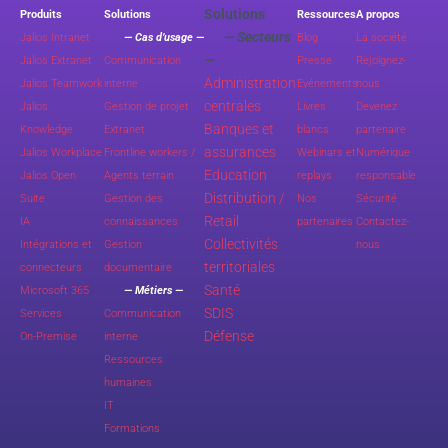
Solutions
Produits
Solutions
Ressources
A propos
— Secteurs
Jalios Intranet
— Cas d’usage —
Blog
La société
—
Jalios Extranet
Communication
Presse
Rejoignez-
Administration
Jalios Teamwork
interne
Evénements
nous
centrales
Jalios
Gestion de projet
Livres
Devenez
Banques et
Knowledge
Extranet
blancs
partenaire
assurances
Jalios Workplace
Frontline workers /
Webinars et
Numérique
Education
Jalios Open
Agents terrain
replays
responsable
Distribution /
Suite
Gestion des
Nos
Sécurité
Retail
IA
connaissances
partenaires
Contactez-
Collectivités
Intégrations et
Gestion
nous
territoriales
connecteurs
documentaire
Santé
Microsoft 365
— Métiers —
SDIS
Services
Communication
Défense
On-Premise
interne
Ressources
humaines
IT
Formations