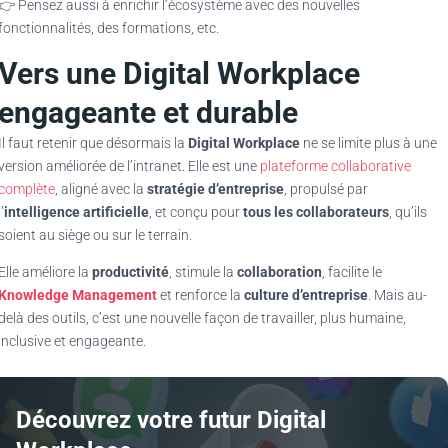
👉 Pensez aussi à enrichir l’écosystème avec des nouvelles
fonctionnalités, des formations, etc.
Vers une Digital Workplace
engageante et durable
Il faut retenir que désormais la
Digital Workplace
ne se limite plus à une
version améliorée de l’intranet. Elle est une
plateforme collaborative
complète
, aligné avec la
stratégie d’entreprise
, propulsé par
l’
intelligence artificielle
, et conçu pour
tous les collaborateurs
, qu’ils
soient au siège ou sur le terrain.
Elle améliore la
productivité
, stimule la
collaboration
, facilite le
Knowledge Management
et renforce la
culture d’entreprise
. Mais au-
delà des outils, c’est une nouvelle façon de travailler, plus humaine,
inclusive et engageante.
Découvrez votre futur Digital