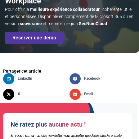
Workplace
Pour offrir la
meilleure expérience collaborateur
: cohérente, utile
et personnalisée. Disponible en complément de Microsoft 365 ou en
version
souveraine
et même en région
SecNumCloud
.
Réserver une démo
Partager cet article
LinkedIn
Facebook
X
Email
Ne ratez plus aucune actu !
En vous inscrivant à notre newsletter vous acceptez que Jalios stocke et traite