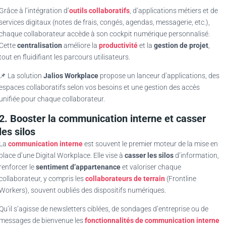
Grâce à l’intégration d’
outils collaboratifs
, d’applications métiers et de
services digitaux (notes de frais, congés, agendas, messagerie, etc.),
chaque collaborateur accède à son cockpit numérique personnalisé.
Cette
centralisation
améliore la
productivité
et la
gestion de projet
,
tout en fluidifiant les parcours utilisateurs.
📌 La solution
Jalios Workplace
propose un lanceur d’applications, des
espaces collaboratifs selon vos besoins et une gestion des accès
unifiée pour chaque collaborateur.
2. Booster la communication interne et casser
les silos
La
communication interne
est souvent le premier moteur de la mise en
place d’une Digital Workplace. Elle vise à
casser les silos
d’information,
renforcer le
sentiment d’appartenance
et valoriser chaque
collaborateur, y compris les
collaborateurs de terrain
(Frontline
Workers), souvent oubliés des dispositifs numériques.
Qu’il s’agisse de newsletters ciblées, de sondages d’entreprise ou de
messages de bienvenue les
fonctionnalités de communication interne