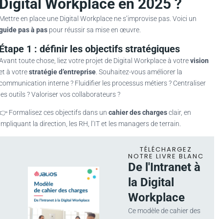
Digital Workplace en 2025 ?
Mettre en place une Digital Workplace ne s’improvise pas. Voici un
guide pas à pas
pour réussir sa mise en œuvre.
Étape 1 : définir les objectifs stratégiques
Avant toute chose, liez votre projet de Digital Workplace à votre
vision
et à votre
stratégie d’entreprise
. Souhaitez-vous améliorer la
communication interne ? Fluidifier les processus métiers ? Centraliser
les outils ? Valoriser vos collaborateurs ?
👉 Formalisez ces objectifs dans un
cahier des charges
clair, en
impliquant la direction, les RH, l’IT et les managers de terrain.
TÉLÉCHARGEZ
NOTRE LIVRE BLANC
De l'Intranet à
la Digital
Workplace
Ce modèle de cahier des