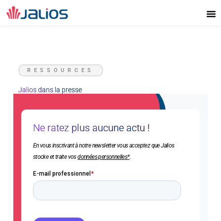
Aller
au
contenu
RESSOURCES
Jalios dans la presse
Ne ratez plus aucune actu !
En vous inscrivant à notre newsletter vous acceptez que Jalios
stocke et traite vos
données personnelles*
.