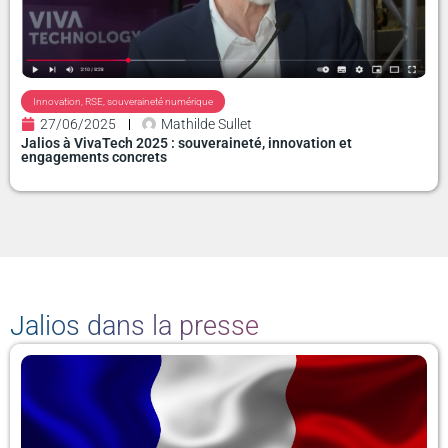
Innovation
,
RSE
,
souveraineté numérique
27/06/2025
Mathilde Sullet
Jalios à VivaTech 2025 : souveraineté, innovation et
engagements concrets
Jalios dans la presse
P
P
P
P
P
P
a
a
a
a
a
a
g
g
g
g
g
g
e
e
e
e
e
e