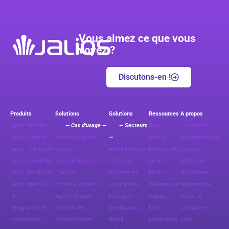
Vous aimez ce que vous
voyez ?
Discutons-en !
Produits
Solutions
Solutions
Ressources
A propos
Jalios Intranet
— Cas d’usage —
— Secteurs
Blog
La société
Jalios Extranet
Communication
—
Presse
Rejoignez-nous
Jalios Teamwork
interne
Administration
Evénements
Devenez
Jalios Knowledge
Gestion de projet
centrales
Livres
partenaire
Jalios Workplace
Extranet
Banques et
blancs
Numérique
Jalios Open Suite
Frontline workers /
assurances
Webinars et
responsable
IA
Agents terrain
Education
replays
Sécurité
Intégrations et
Gestion des
Distribution /
Nos
Contactez-
connecteurs
connaissances
Retail
partenaires
nous