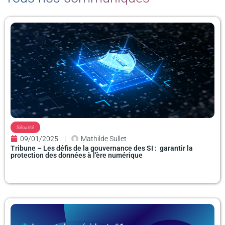
P
P
a
a
g
g
e
e
Sécurité
09/01/2025
Mathilde Sullet
Tribune – Les défis de la gouvernance des SI : garantir la
protection des données à l’ère numérique