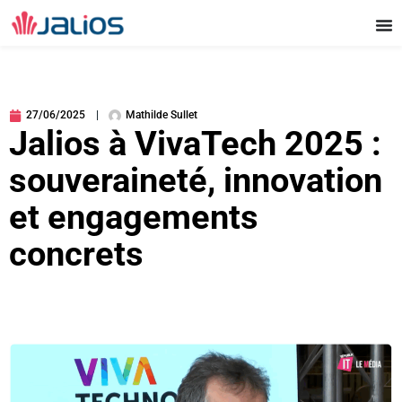
Aller
au
contenu
27/06/2025
Mathilde Sullet
Jalios à VivaTech 2025 :
souveraineté, innovation
et engagements
concrets