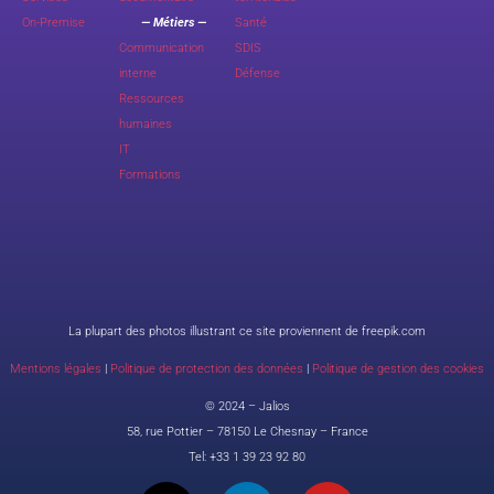
On-Premise
— Métiers —
Santé
Communication
SDIS
interne
Défense
Ressources
humaines
IT
Formations
La plupart des photos illustrant ce site proviennent de freepik.com
Mentions légales
|
Politique de protection des données
|
Politique de gestion des cookies
© 2024 – Jalios
58, rue Pottier – 78150 Le Chesnay – France
Tel:
+33 1 39 23 92 80