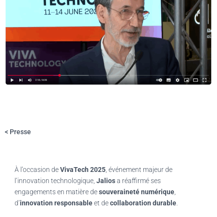
< Presse
À l’occasion de
VivaTech 2025
, événement majeur de
l’innovation technologique,
Jalios
a réaffirmé ses
engagements en matière de
souveraineté numérique
,
d’
innovation responsable
et de
collaboration durable
.