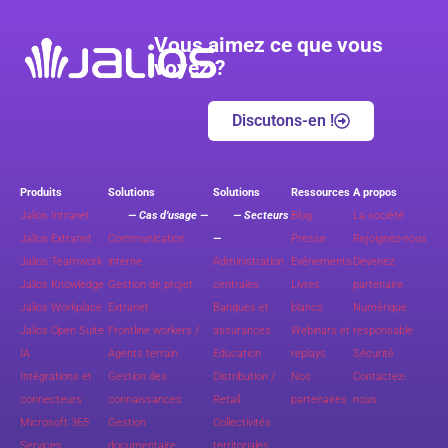
Vous aimez ce que vous
voyez ?
Discutons-en !
Produits
Solutions
Solutions
Ressources
A propos
Jalios Intranet
— Cas d’usage —
— Secteurs
Blog
La société
Jalios Extranet
Communication
—
Presse
Rejoignez-nous
Jalios Teamwork
interne
Administration
Evénements
Devenez
Jalios Knowledge
Gestion de projet
centrales
Livres
partenaire
Jalios Workplace
Extranet
Banques et
blancs
Numérique
Jalios Open Suite
Frontline workers /
assurances
Webinars et
responsable
IA
Agents terrain
Education
replays
Sécurité
Intégrations et
Gestion des
Distribution /
Nos
Contactez-
connecteurs
connaissances
Retail
partenaires
nous
Microsoft 365
Gestion
Collectivités
Services
documentaire
territoriales