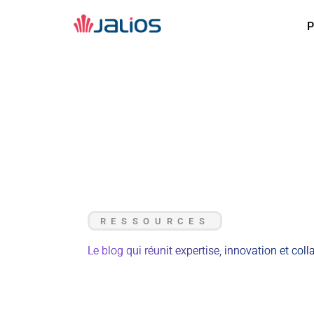
Aller
au
P
P
contenu
RESSOURCES
Le blog qui réunit expertise, innovation et coll