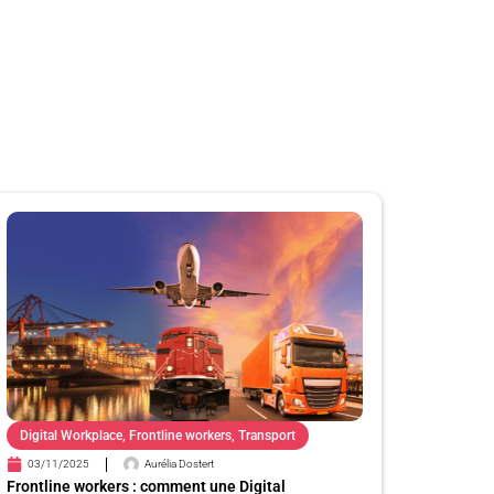
Digital Workplace
,
Frontline workers
,
Transport
03/11/2025
Aurélia Dostert
Frontline workers : comment une Digital