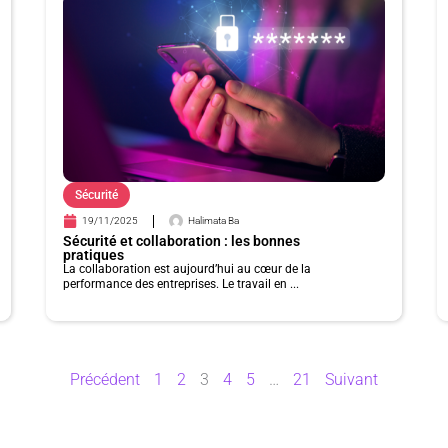
a
a
a
a
a
a
g
g
g
g
g
g
e
e
e
e
e
e
Sécurité
19/11/2025
Halimata Ba
Sécurité et collaboration : les bonnes
pratiques
La collaboration est aujourd’hui au cœur de la
performance des entreprises. Le travail en ...
Précédent
1
2
3
4
5
…
21
Suivant