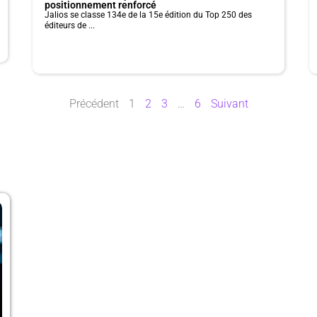
positionnement renforcé
Jalios se classe 134e de la 15e édition du Top 250 des
éditeurs de ...
Précédent
1
2
3
…
6
Suivant
P
P
P
P
a
a
a
a
g
g
g
g
e
e
e
e