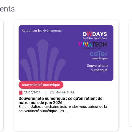
ents
P
P
P
P
a
a
a
a
g
g
g
g
e
e
e
e
souveraineté numérique
29/06/2026
Mathilde Sullet
Souveraineté numérique : ce qu’on retient de
notre mois de juin 2026
En juin, Jalios a enchaîné trois rendez-vous autour de la
souveraineté numérique : les ...