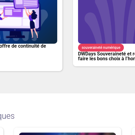
offre de continuité de
souveraineté numérique
DWDays Souveraineté et ré
faire les bons choix à l’ho
ques
P
P
P
P
P
P