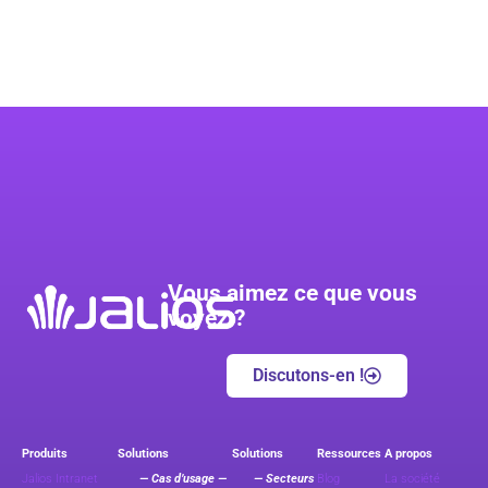
Vous aimez ce que vous
voyez ?
Discutons-en !
Produits
Solutions
Solutions
Ressources
A propos
Jalios Intranet
— Cas d’usage —
— Secteurs
Blog
La société