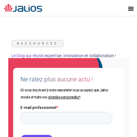
Aller
au
contenu
RESSOURCES
Le blog qui réunit expertise, innovation et collaboration !
Ne ratez plus aucune actu !
En vous inscrivant à notre newsletter vous acceptez que Jalios
stocke et traite vos
données personnelles*
.