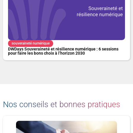
souveraineté numérique
DWDays Souveraineté et résilience numérique : 6 sessions
pour faire les bons choix à l’horizon 2030
Nos conseils et bonnes pratiques
P
P
P
P
a
a
a
a
g
g
g
g