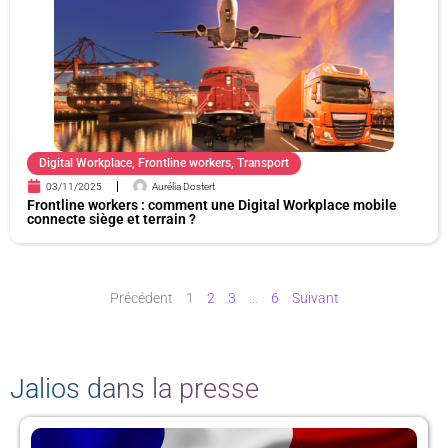
Digital Workplace
,
Frontline workers
,
Transport
03/11/2025
Aurélia Dostert
Frontline workers : comment une Digital Workplace mobile
connecte siège et terrain ?
Précédent
1
2
3
…
6
Suivant
Jalios dans la presse
P
P
P
P