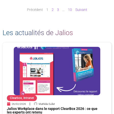
Précédent
1
2
3
…
10
Suivant
Les actualités de Jalios
P
P
P
P
a
a
a
a
g
g
g
g
e
e
e
e
Clearbox
,
Intranet
26/02/2026
Mathilde Sullet
Jalios Workplace dans le rapport ClearBox 2026 : ce que
les experts ont retenu