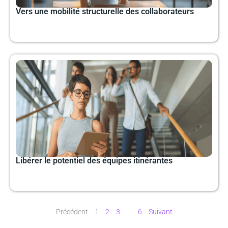
Vers une mobilité structurelle des collaborateurs
Libérer le potentiel des équipes itinérantes
Précédent
1
2
3
…
6
Suivant