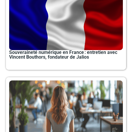
a
a
a
a
g
g
g
g
e
e
e
e
Souveraineté numérique en France : entretien avec
Vincent Bouthors, fondateur de Jalios