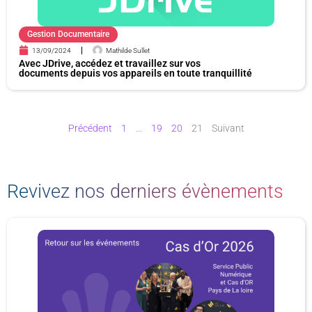
Gestion Documentaire
13/09/2024
Mathilde Sullet
Avec JDrive, accédez et travaillez sur vos
documents depuis vos appareils en toute tranquillité
Précédent
1
…
19
20
21
Suivant
Revivez nos derniers évènements
P
P
P
P
a
a
a
a
g
g
g
g
e
e
e
e