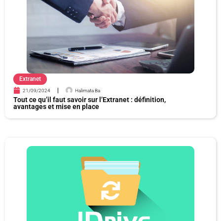
e
e
e
e
Extranet
21/09/2024
Halimata Ba
Tout ce qu’il faut savoir sur l’Extranet : définition,
avantages et mise en place