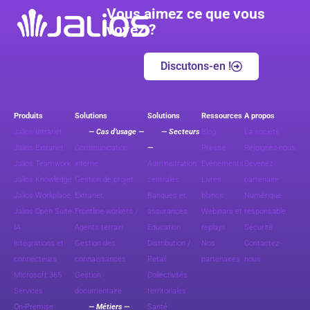
Vous aimez ce que vous
voyez ?
Discutons-en !
Produits
Solutions
Solutions
Ressources
A propos
Jalios Intranet
— Cas d’usage —
— Secteurs
Blog
La société
Jalios Extranet
Communication
—
Presse
Rejoignez-nous
Jalios Teamwork
interne
Administration
Evénements
Devenez
Jalios Knowledge
Gestion de projet
centrales
Livres
partenaire
Jalios Workplace
Extranet
Banques et
blancs
Numérique
Jalios Open Suite
Frontline workers /
assurances
Webinars et
responsable
IA
Agents terrain
Education
replays
Sécurité
Intégrations et
Gestion des
Distribution /
Nos
Contactez-
connecteurs
connaissances
Retail
partenaires
nous
Microsoft 365
Gestion
Collectivités
Services
documentaire
territoriales
On-Premise
— Métiers —
Santé