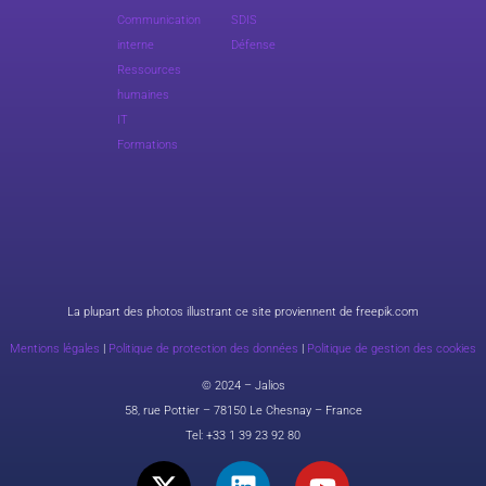
Communication
SDIS
interne
Défense
Ressources
humaines
IT
Formations
La plupart des photos illustrant ce site proviennent de freepik.com
Mentions légales
|
Politique de protection des données
|
Politique de gestion des cookies
© 2024 – Jalios
58, rue Pottier – 78150 Le Chesnay – France
Tel:
+33 1 39 23 92 80
X
L
Y