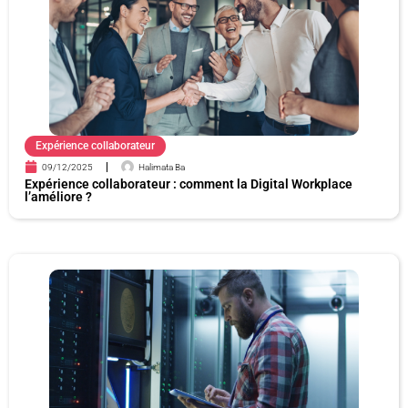
e
e
e
e
e
Expérience collaborateur
09/12/2025
Halimata Ba
Expérience collaborateur : comment la Digital Workplace
l’améliore ?