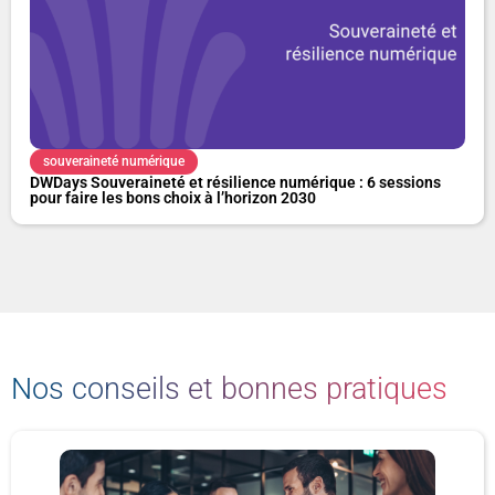
souveraineté numérique
DWDays Souveraineté et résilience numérique : 6 sessions
pour faire les bons choix à l’horizon 2030
Nos conseils et bonnes pratiques
P
P
P
P
P
a
a
a
a
a
g
g
g
g
g