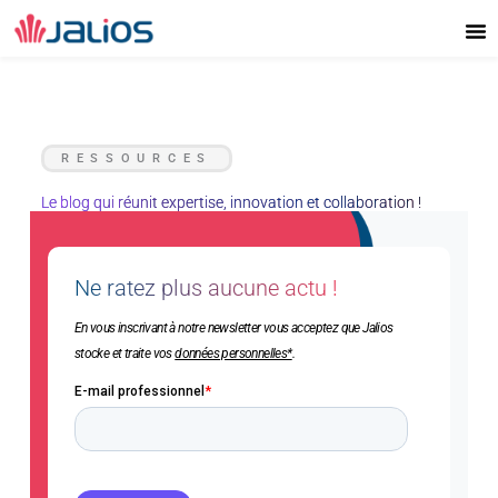
Aller
au
contenu
RESSOURCES
Le blog qui réunit expertise, innovation et collaboration !
Ne ratez plus aucune actu !
En vous inscrivant à notre newsletter vous acceptez que Jalios
stocke et traite vos
données personnelles*
.