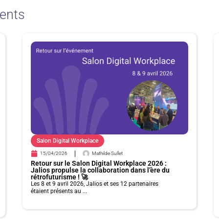
ents
P
P
P
P
P
a
a
a
a
a
g
g
g
g
g
e
e
e
e
e
Salon Digital Workplace
15/04/2026
Mathilde Sullet
Retour sur le Salon Digital Workplace 2026 :
Jalios propulse la collaboration dans l’ère du
rétrofuturisme ! 🚀
Les 8 et 9 avril 2026, Jalios et ses 12 partenaires
étaient présents au ...