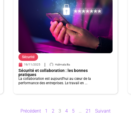
a
a
a
a
a
a
g
g
g
g
g
g
e
e
e
e
e
e
Sécurité
19/11/2025
Halimata Ba
Sécurité et collaboration : les bonnes
pratiques
La collaboration est aujourd’hui au cœur de la
performance des entreprises. Le travail en ...
Précédent
1
2
3
4
5
…
21
Suivant