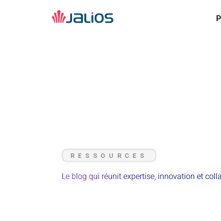
Aller
au
P
P
contenu
RESSOURCES
Le blog qui réunit expertise, innovation et coll