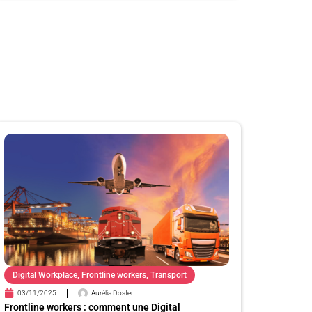
Digital Workplace
,
Frontline workers
,
Transport
03/11/2025
Aurélia Dostert
Frontline workers : comment une Digital