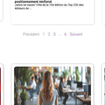
positionnement renforcé
Jalios se classe 134e de la 15e édition du Top 250 des
éditeurs de ...
Précédent
1
2
3
…
6
Suivant
P
P
P
P
a
a
a
a
g
g
g
g
e
e
e
e