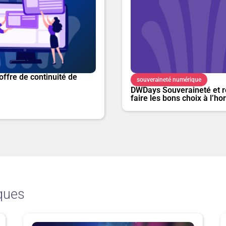
offre de continuité de
souveraineté numérique
DWDays Souveraineté et ré
faire les bons choix à l’ho
ques
P
P
P
P
P
P