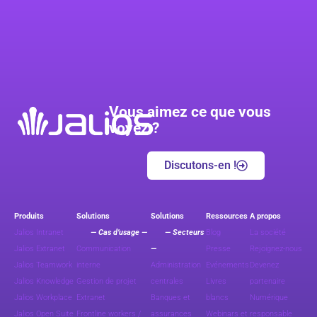
Vous aimez ce que vous
voyez ?
Discutons-en !
Produits
Solutions
Solutions
Ressources
A propos
Jalios Intranet
— Cas d’usage —
— Secteurs
Blog
La société
Jalios Extranet
Communication
—
Presse
Rejoignez-nous
Jalios Teamwork
interne
Administration
Evénements
Devenez
Jalios Knowledge
Gestion de projet
centrales
Livres
partenaire
Jalios Workplace
Extranet
Banques et
blancs
Numérique
Jalios Open Suite
Frontline workers /
assurances
Webinars et
responsable