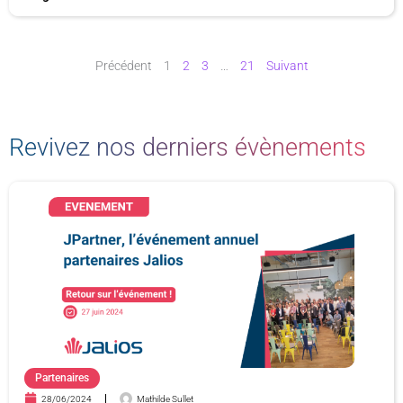
Précédent
1
2
3
…
21
Suivant
Revivez nos derniers évènements
P
P
P
P
a
a
a
a
g
g
g
g
e
e
e
e
Partenaires
28/06/2024
Mathilde Sullet