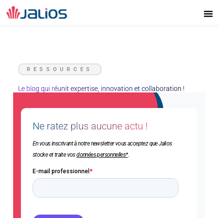
Aller
au
contenu
RESSOURCES
Le blog qui réunit expertise, innovation et collaboration !
Ne ratez plus aucune actu !
En vous inscrivant à notre newsletter vous acceptez que Jalios
stocke et traite vos
données personnelles*
.