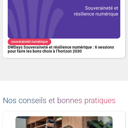
souveraineté numérique
DWDays Souveraineté et résilience numérique : 6 sessions
pour faire les bons choix à l’horizon 2030
Nos conseils et bonnes pratiques
P
P
P
P
a
a
a
a
g
g
g
g