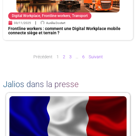
Digital Workplace
,
Frontline workers
,
Transport
03/11/2025
Aurélia Dostert
Frontline workers : comment une Digital Workplace mobile
connecte siège et terrain ?
Précédent
1
2
3
…
6
Suivant
Jalios dans la presse
P
P
P
P
a
a
a
a
g
g
g
g
e
e
e
e