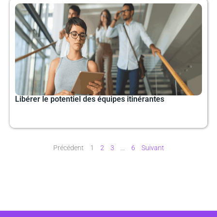
Libérer le potentiel des équipes itinérantes
Précédent
1
2
3
…
6
Suivant