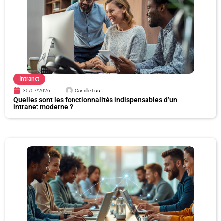
e
e
e
e
Intranet
30/07/2026
Camille Luu
Quelles sont les fonctionnalités indispensables d’un
intranet moderne ?