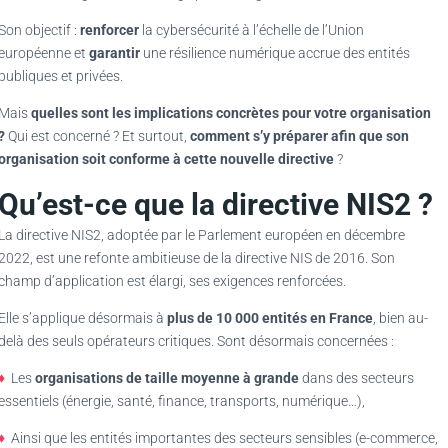
Son objectif :
renforcer
la cybersécurité à l’échelle de l’Union
européenne et
garantir
une résilience numérique accrue des entités
publiques et privées.
Mais
quelles sont les implications concrètes pour votre organisation
?
Qui est concerné ? Et surtout,
comment s’y préparer afin que son
organisation soit conforme à cette nouvelle directive
?
Qu’est-ce que la directive NIS2 ?
La directive NIS2, adoptée par le Parlement européen en décembre
2022, est une refonte ambitieuse de la directive NIS de 2016. Son
champ d’application est élargi, ses exigences renforcées.
Elle s’applique désormais à
plus de 10 000 entités en France
, bien au-
delà des seuls opérateurs critiques. Sont désormais concernées :
♦
Les
organisations de taille moyenne à grande
dans des secteurs
essentiels (énergie, santé, finance, transports, numérique…),
♦
Ainsi que les entités importantes des secteurs sensibles (e-commerce,