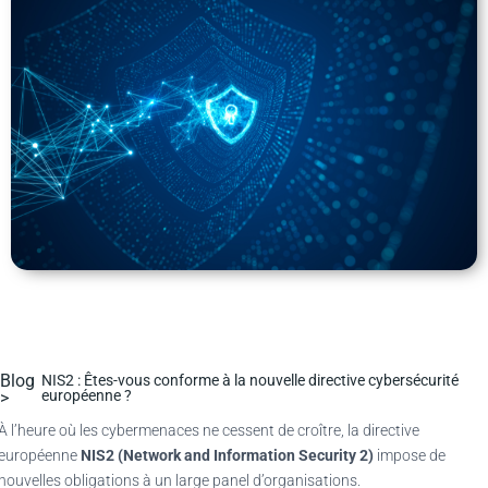
Blog
NIS2 : Êtes-vous conforme à la nouvelle directive cybersécurité
européenne ?
>
À l’heure où les cybermenaces ne cessent de croître, la directive
européenne
NIS2 (Network and Information Security 2)
impose de
nouvelles obligations à un large panel d’organisations.