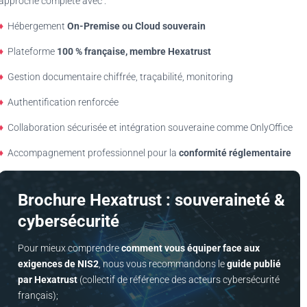
approche complète avec :
♦
Hébergement
On-Premise ou Cloud souverain
♦
Plateforme
100 % française, membre Hexatrust
♦
Gestion documentaire chiffrée, traçabilité, monitoring
♦
Authentification renforcée
♦
Collaboration sécurisée et intégration souveraine comme OnlyOffice
♦
Accompagnement professionnel pour la
conformité réglementaire
Brochure Hexatrust : souveraineté &
cybersécurité
Pour mieux comprendre
comment vous équiper face aux
exigences de NIS2
, nous vous recommandons le
guide publié
par Hexatrust
(collectif de référence des acteurs cybersécurité
français);