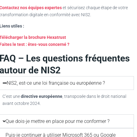
Contactez nos équipes expertes
et sécurisez chaque étape de votre
transformation digitale en conformité avec NIS2.
Liens utiles :
Télécharger la brochure Hexatrust
Faites le test : êtes-vous concerné ?
FAQ – Les questions fréquentes
autour de NIS2
NIS2, est-ce une loi française ou européenne ?
C’est une
directive européenne
, transposée dans le droit national
avant octobre 2024.
Que dois-je mettre en place pour me conformer ?
Puis-je continuer à utiliser Microsoft 365 ou Google