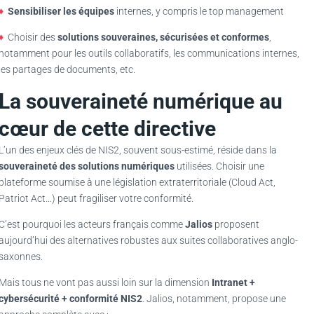
♦
Sensibiliser les équipes
internes, y compris le top management
♦
Choisir des
solutions souveraines, sécurisées et conformes
,
notamment pour les outils collaboratifs, les communications internes,
les partages de documents, etc.
La souveraineté numérique au
cœur de cette directive
L’un des enjeux clés de NIS2, souvent sous-estimé, réside dans la
souveraineté des solutions numériques
utilisées. Choisir une
plateforme soumise à une législation extraterritoriale (Cloud Act,
Patriot Act…) peut fragiliser votre conformité.
C’est pourquoi les acteurs français comme
Jalios
proposent
aujourd’hui des alternatives robustes aux suites collaboratives anglo-
saxonnes.
Mais tous ne vont pas aussi loin sur la dimension
Intranet +
cybersécurité + conformité NIS2
. Jalios, notamment, propose une