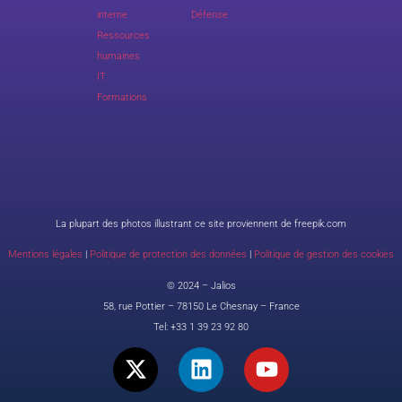
interne
Défense
Ressources
humaines
IT
Formations
La plupart des photos illustrant ce site proviennent de freepik.com
Mentions légales
|
Politique de protection des données
|
Politique de gestion des cookies
© 2024 – Jalios
58, rue Pottier – 78150 Le Chesnay – France
Tel:
+33 1 39 23 92 80
X
L
Y
-
i
o