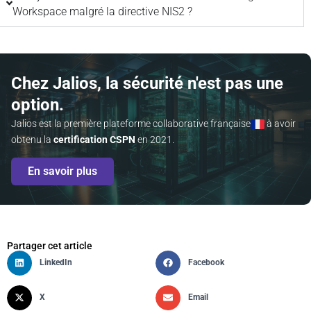
Workspace malgré la directive NIS2 ?
Chez Jalios, la sécurité n'est pas une
option.
Jalios est la première plateforme collaborative française
à avoir
obtenu la
certification CSPN
en 2021.
En savoir plus
Partager cet article
LinkedIn
Facebook
X
Email