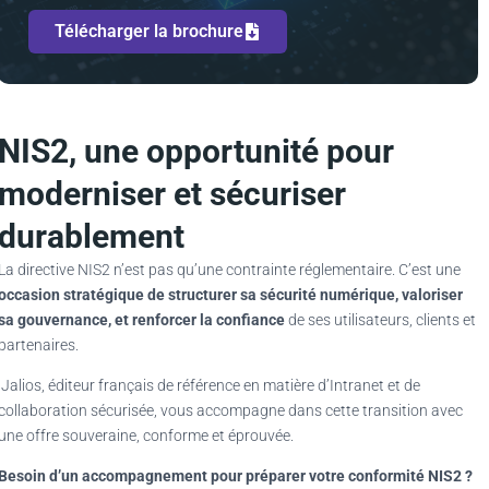
Télécharger la brochure
NIS2, une opportunité pour
moderniser et sécuriser
durablement
La directive NIS2 n’est pas qu’une contrainte réglementaire. C’est une
occasion stratégique de structurer sa sécurité numérique, valoriser
sa gouvernance, et renforcer la confiance
de ses utilisateurs, clients et
partenaires.
Jalios, éditeur français de référence en matière d’Intranet et de
collaboration sécurisée, vous accompagne dans cette transition avec
une offre souveraine, conforme et éprouvée.
Besoin d’un accompagnement pour préparer votre conformité NIS2 ?