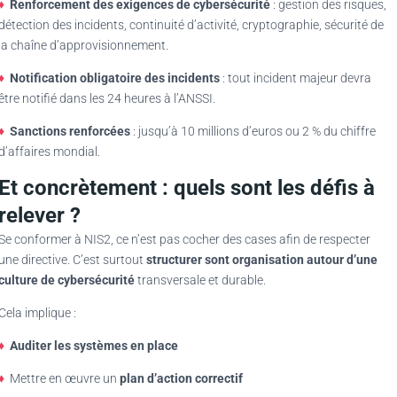
♦
Renforcement des exigences de cybersécurité
: gestion des risques,
détection des incidents, continuité d’activité, cryptographie, sécurité de
la chaîne d’approvisionnement.
♦
Notification obligatoire des incidents
: tout incident majeur devra
être notifié dans les 24 heures à l’ANSSI.
♦
Sanctions renforcées
: jusqu’à 10 millions d’euros ou 2 % du chiffre
d’affaires mondial.
Et concrètement : quels sont les défis à
relever ?
Se conformer à NIS2, ce n’est pas cocher des cases afin de respecter
une directive. C’est surtout
structurer sont organisation autour d’une
culture de cybersécurité
transversale et durable.
Cela implique :
♦
Auditer les systèmes en place
♦
Mettre en œuvre un
plan d’action correctif