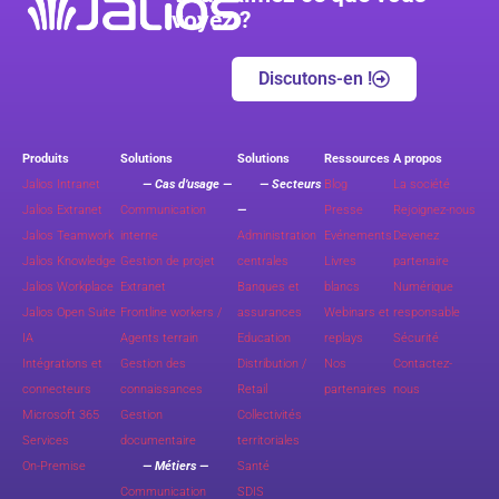
voyez ?
Discutons-en !
Produits
Solutions
Solutions
Ressources
A propos
Jalios Intranet
— Cas d’usage —
— Secteurs
Blog
La société
Jalios Extranet
Communication
—
Presse
Rejoignez-nous
Jalios Teamwork
interne
Administration
Evénements
Devenez
Jalios Knowledge
Gestion de projet
centrales
Livres
partenaire
Jalios Workplace
Extranet
Banques et
blancs
Numérique
Jalios Open Suite
Frontline workers /
assurances
Webinars et
responsable
IA
Agents terrain
Education
replays
Sécurité
Intégrations et
Gestion des
Distribution /
Nos
Contactez-
connecteurs
connaissances
Retail
partenaires
nous
Microsoft 365
Gestion
Collectivités
Services
documentaire
territoriales
On-Premise
— Métiers —
Santé
Communication
SDIS