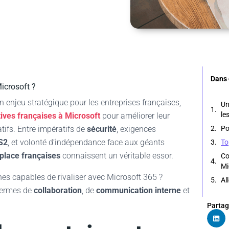
Dans 
Microsoft ?
n enjeu stratégique pour les entreprises françaises,
Un
le
tives françaises à Microsoft
pour améliorer leur
tifs. Entre impératifs de
sécurité
, exigences
Po
S2
, et volonté d’indépendance face aux géants
To
kplace françaises
connaissent un véritable essor.
Co
Mi
es capables de rivaliser avec Microsoft 365 ?
Al
 termes de
collaboration
, de
communication interne
et
Partag