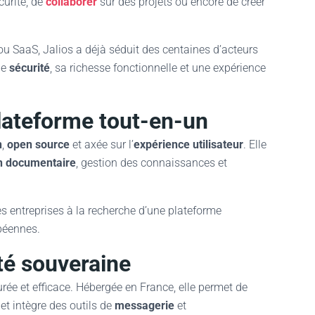
curité, de
collaborer
sur des projets ou encore de créer
u SaaS, Jalios a déjà séduit des centaines d’acteurs
de
sécurité
, sa richesse fonctionnelle et une expérience
lateforme tout-en-un
n
,
open source
et axée sur l’
expérience utilisateur
. Elle
on documentaire
, gestion des connaissances et
les entreprises à la recherche d’une plateforme
péennes.
ité souveraine
rée et efficace. Hébergée en France, elle permet de
et intègre des outils de
messagerie
et