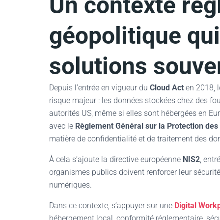
Un contexte rég
géopolitique qui
solutions souve
Depuis l’entrée en vigueur du
Cloud Act
en 2018, l
risque majeur : les données stockées chez des fo
autorités US, même si elles sont hébergées en Euro
avec le
Règlement Général sur la Protection de
matière de confidentialité et de traitement des do
À cela s’ajoute la directive européenne
NIS2
, entr
organismes publics doivent renforcer leur sécurité 
numériques.
Dans ce contexte, s’appuyer sur une
Digital Work
hébergement local, conformité réglementaire, séc