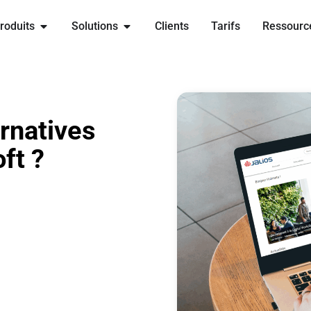
Ouvrir Produits
Ouvrir Solutions
roduits
Solutions
Clients
Tarifs
Ressourc
ernatives
ft ?