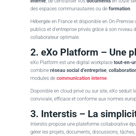
interne
, de centraliser vos
documents
en toute sé
des espaces communautaires ou de
formation
.
Hébergée en France et disponible en On-Premise o
publics et d’entreprise privés grâce à son niveau 
collaborateur optimale.
2. eXo Platform – Une p
eXo Platform est une digital workplace
tout-en-u
combine
réseau social d’entreprise
,
collaborati
modules de
communication interne
.
Disponible en cloud privé ou sur site, eXo séduit 
conviviale, efficace et conforme aux normes euro
3. Interstis – La simplic
Interstis propose une plateforme collaborative épu
gérer les projets, documents, discussions, tâches, 