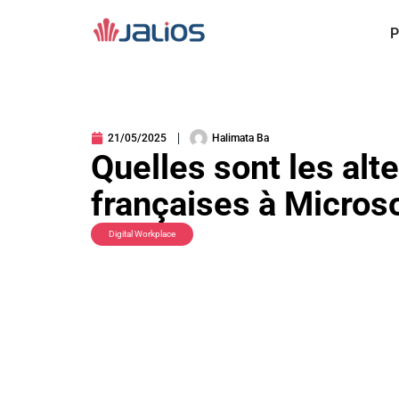
Aller
au
P
contenu
21/05/2025
Halimata Ba
Quelles sont les alt
françaises à Microso
Digital Workplace