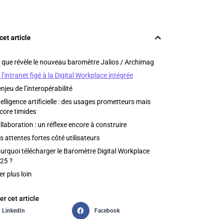
cet article
 que révèle le nouveau baromètre Jalios / Archimag
 l’intranet figé à la Digital Workplace intégrée
enjeu de l’interopérabilité
telligence artificielle : des usages prometteurs mais
core timides
llaboration : un réflexe encore à construire
s attentes fortes côté utilisateurs
urquoi télécharger le Baromètre Digital Workplace
25 ?
ler plus loin
er cet article
LinkedIn
Facebook