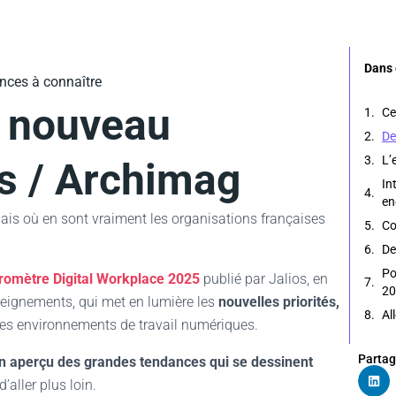
Dans 
nces à connaître
e nouveau
Ce
De
L’
s / Archimag
In
en
is où en sont vraiment les organisations françaises
Co
De
Po
omètre Digital Workplace 2025
publié par Jalios, en
20
seignements, qui met en lumière les
nouvelles priorités,
Al
es environnements de travail numériques.
Partag
n aperçu des grandes tendances qui se dessinent
’aller plus loin.