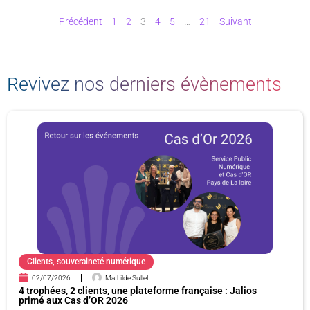
Précédent
1
2
3
4
5
…
21
Suivant
Revivez nos derniers évènements
P
P
P
P
a
a
a
a
g
g
g
g
e
e
e
e
Clients
,
souveraineté numérique
02/07/2026
Mathilde Sullet
4 trophées, 2 clients, une plateforme française : Jalios
primé aux Cas d’OR 2026