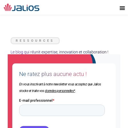
Aller
au
contenu
RESSOURCES
Le blog qui réunit expertise, innovation et collaboration !
Ne ratez plus aucune actu !
En vous inscrivant à notre newsletter vous acceptez que Jalios
stocke et traite vos
données personnelles*
.