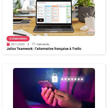
e
e
e
e
e
e
Collaboration
26/11/2025
Halimata Ba
Jalios Teamwork : l’alternative française à Trello