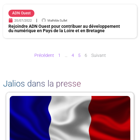
P
P
P
P
ADN Ouest
a
a
a
a
20/07/2022
Mathilde Sullet
g
g
g
g
Rejoindre ADN Ouest pour contribuer au développement
e
e
e
e
du numérique en Pays de la Loire et en Bretagne
Précédent
1
…
4
5
6
Suivant
Jalios dans la presse
P
P
P
P
a
a
a
a
g
g
g
g
e
e
e
e