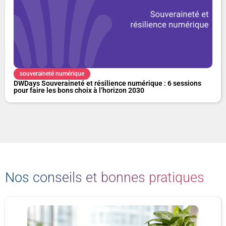
souveraineté numérique
DWDays Souveraineté et résilience numérique : 6 sessions
pour faire les bons choix à l’horizon 2030
Nos conseils et bonnes pratiques
P
P
P
P
P
P
a
a
a
a
a
a
g
g
g
g
g
g