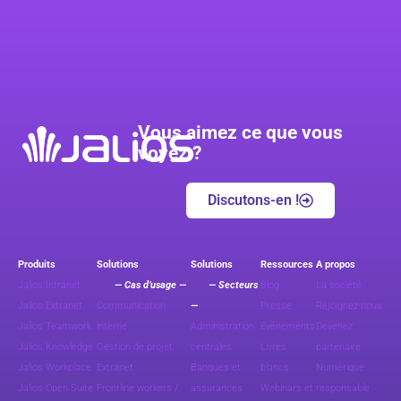
Vous aimez ce que vous
voyez ?
Discutons-en !
Produits
Solutions
Solutions
Ressources
A propos
Jalios Intranet
— Cas d’usage —
— Secteurs
Blog
La société
Jalios Extranet
Communication
—
Presse
Rejoignez-nous
Jalios Teamwork
interne
Administration
Evénements
Devenez
Jalios Knowledge
Gestion de projet
centrales
Livres
partenaire
Jalios Workplace
Extranet
Banques et
blancs
Numérique
Jalios Open Suite
Frontline workers /
assurances
Webinars et
responsable