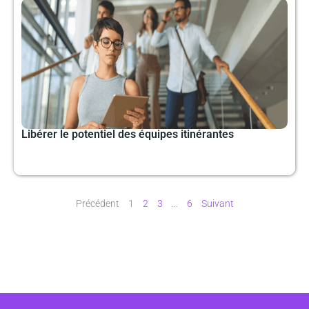
Libérer le potentiel des équipes itinérantes
Précédent
1
2
3
…
6
Suivant