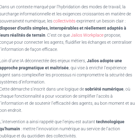
Dans un contexte marqué par l’hybridation des modes de travail, la
surcharge informationnelle et les exigences croissantes en matière de
souveraineté numérique, les
collectivités
expriment un besoin clair :
disposer d’outils simples, interopérables et réellement adaptés à
leurs réalités de terrain
. C’est ce que
Jalios Workplace
propose,
conçue pour connecter les agents, fluidifier les échanges et centraliser
l’information de façon efficace.
Loin d’une IA déconnectée des enjeux métiers,
Jalios adopte une
approche pragmatique et maîtrisée
, qui vise à enrichir l’expérience
agent sans complexifier les processus ni compromettre la sécurité des
systèmes d’information.
Cette démarche s’inscrit dans une logique de
sobriété numérique
, où
chaque fonctionnalité a pour vocation de simplifier l’accès à
l’information et de soutenir l’efficacité des agents, au bon moment et au
bon endroit.
L’intervention a ainsi rappelé que l’enjeu est autant
technologique
qu’humain
: mettre l’innovation numérique au service de l’action
publique et du quotidien des collectivités.