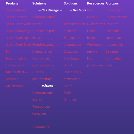
Produits
Solutions
Solutions
Ressources
A propos
Jalios Intranet
— Cas d’usage —
— Secteurs
Blog
La société
Jalios Extranet
Communication
—
Presse
Rejoignez-nous
Jalios Teamwork
interne
Administration
Evénements
Devenez
Jalios Knowledge
Gestion de projet
centrales
Livres
partenaire
Jalios Workplace
Extranet
Banques et
blancs
Numérique
Jalios Open Suite
Frontline workers /
assurances
Webinars et
responsable
IA
Agents terrain
Education
replays
Sécurité
Intégrations et
Gestion des
Distribution /
Nos
Contactez-
connecteurs
connaissances
Retail
partenaires
nous
Microsoft 365
Gestion
Collectivités
Services
documentaire
territoriales
On-Premise
— Métiers —
Santé
Communication
SDIS
interne
Défense
Ressources
humaines
IT
Formations