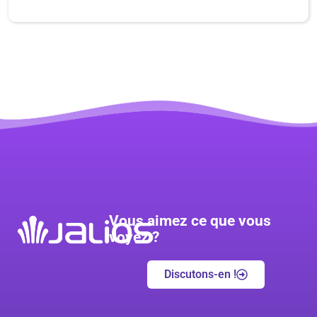
Vous aimez ce que vous
voyez ?
Discutons-en !