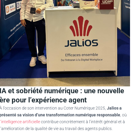
IA et sobriété numérique : une nouvelle
ère pour l’expérience agent
À l’occasion de son intervention au Coter Numérique 2025,
Jalios a
présenté sa vision d’une transformation numérique responsable
, où
l’intelligence artificielle
contribue concrètement à l’intérêt général et à
l’amélioration de la qualité de vie au travail des agents publics.