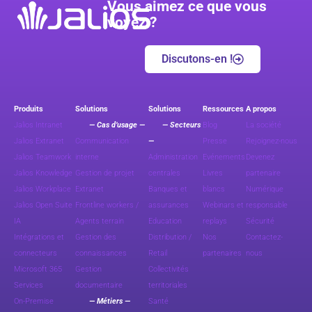
Vous aimez ce que vous
voyez ?
Discutons-en !
Produits
Solutions
Solutions
Ressources
A propos
Jalios Intranet
— Cas d’usage —
— Secteurs
Blog
La société
Jalios Extranet
Communication
—
Presse
Rejoignez-nous
Jalios Teamwork
interne
Administration
Evénements
Devenez
Jalios Knowledge
Gestion de projet
centrales
Livres
partenaire
Jalios Workplace
Extranet
Banques et
blancs
Numérique
Jalios Open Suite
Frontline workers /
assurances
Webinars et
responsable
IA
Agents terrain
Education
replays
Sécurité
Intégrations et
Gestion des
Distribution /
Nos
Contactez-
connecteurs
connaissances
Retail
partenaires
nous
Microsoft 365
Gestion
Collectivités
Services
documentaire
territoriales
On-Premise
— Métiers —
Santé