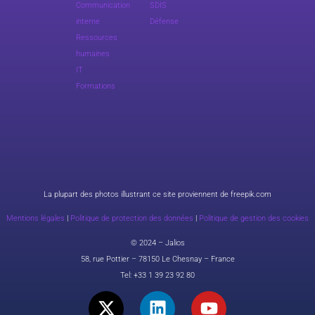
Communication
SDIS
interne
Défense
Ressources
humaines
IT
Formations
La plupart des photos illustrant ce site proviennent de freepik.com
Mentions légales
|
Politique de protection des données
|
Politique de gestion des cookies
© 2024 – Jalios
58, rue Pottier – 78150 Le Chesnay – France
Tel:
+33 1 39 23 92 80
X
L
Y