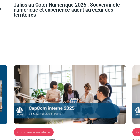
Jalios au Coter Numérique 2026 : Souveraineté
?
numérique et expérience agent au cœur des
territoires
P
P
P
P
a
a
a
a
g
g
g
g
e
e
e
e
Communication interne
Col