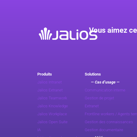
Vous aimez ce
Produits
Solutions
Jalios Intranet
— Cas d’usage —
Jalios Extranet
Communication interne
Jalios Teamwork
Gestion de projet
Jalios Knowledge
Extranet
Jalios Workplace
Frontline workers / Agents terr
Jalios Open Suite
Gestion des connaissances
IA
Gestion documentaire