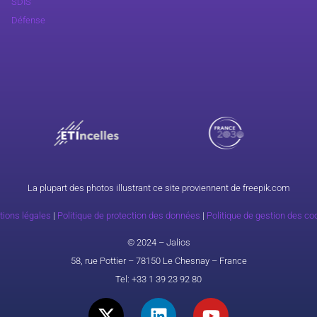
SDIS
Défense
La plupart des photos illustrant ce site proviennent de freepik.com
ions légales
|
Politique de protection des données
|
Politique de gestion des co
© 2024 – Jalios
58, rue Pottier – 78150 Le Chesnay – France
Tel:
+33 1 39 23 92 80
X
L
Y