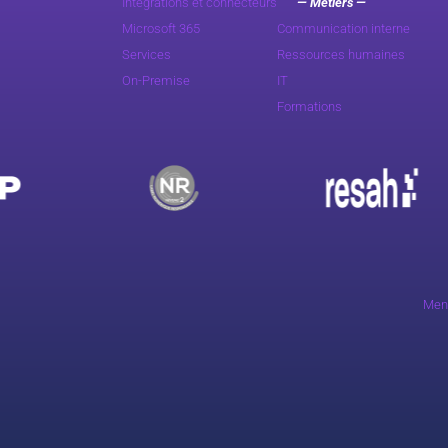
Intégrations et connecteurs
— Métiers —
Microsoft 365
Communication interne
Services
Ressources humaines
On-Premise
IT
Formations
Ment