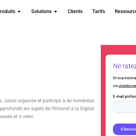
Ouvrir Produits
Ouvrir Produits
Ouvrir Solutions
Ouvrir Solutions
roduits
roduits
Solutions
Solutions
Clients
Clients
Tarifs
Tarifs
Ressourc
Ressourc
Ne ratez
En vous inscriva
vos
données per
s, Jalios organise et participe à de nombreux
rofondir les sujets de l’Intranet à la Digital
ssés et à venir.