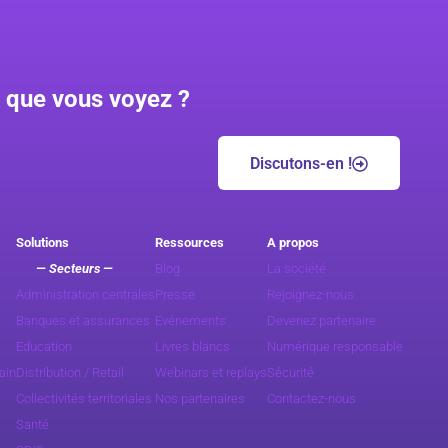
 que vous voyez ?
Discutons-en !
Solutions
Ressources
A propos
— Secteurs —
Blog
La société
Administration centrales
Presse
Rejoignez-nous
Banques et assurances
Evénements
Devenez partenaire
Education
Livres blancs
Numérique responsable
ain
Distribution / Retail
Webinars et replays
Sécurité
Collectivités territoriales
Nos partenaires
Contactez-nous
Santé