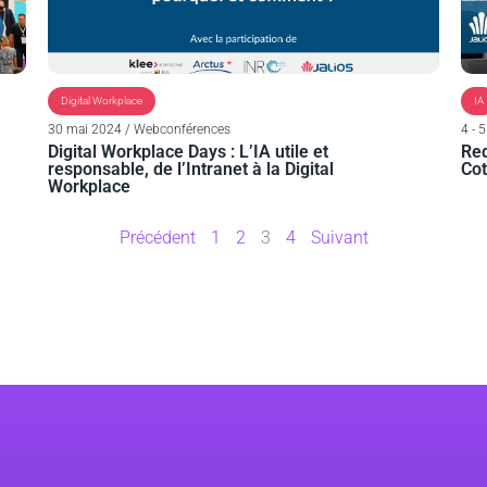
Digital Workplace
IA
30 mai 2024 / Webconférences
4 - 
Digital Workplace Days : L’IA utile et
Red
responsable, de l’Intranet à la Digital
Co
Workplace
Précédent
1
2
3
4
Suivant