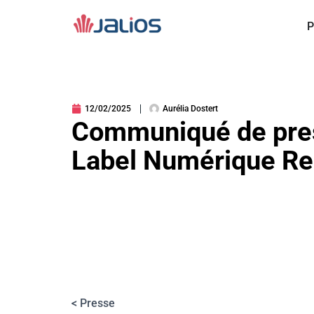
Aller
au
P
contenu
12/02/2025
Aurélia Dostert
Communiqué de press
Label Numérique R
< Presse