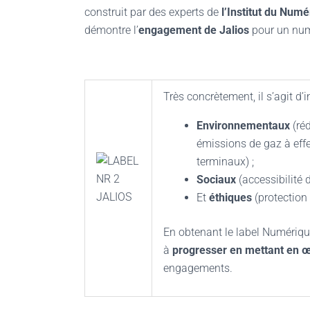
construit par des experts de
l’Institut du Num
démontre l’
engagement de Jalios
pour un numé
Très concrètement, il s’agit d’
Environnementaux
(ré
émissions de gaz à effe
terminaux) ;
Sociaux
(accessibilité 
Et
éthiques
(protectio
En obtenant le label Numériq
à
progresser en mettant en œ
engagements.