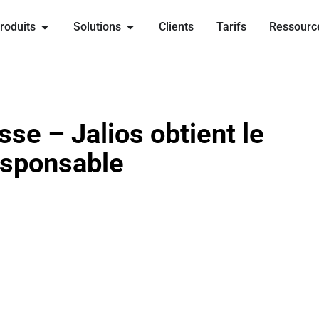
Ouvrir Produits
Ouvrir Solutions
roduits
Solutions
Clients
Tarifs
Ressourc
e – Jalios obtient le
esponsable