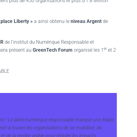
ent plus de 450 organisations et plus d’1.8 Million
place Liberty »
a ainsi obtenu le
niveau Argent
de
NR
de l’institut du Numérique Responsable et
er
era présent au
GreenTech Forum
organisé les 1
et 2
enant ! Le label numérique responsable marque une étape
et à toutes les organisations de se mobiliser, de
et de la rendre visible pour réduire les impacts