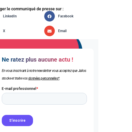
ger le communiqué de presse sur :
LinkedIn
Facebook
X
Email
Ne ratez plus aucune actu !
En vous inscrivant à notre newsletter vous acceptez que Jalios
stocke et traite vos
données personnelles*
.