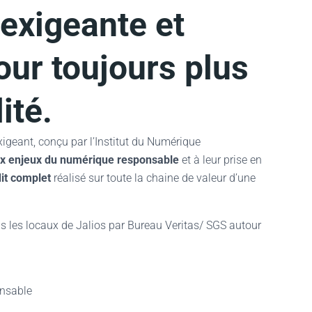
exigeante et
our toujours plus
ité.
igeant, conçu par l’Institut du Numérique
aux enjeux du numérique responsable
et à leur prise en
it complet
réalisé sur toute la chaine de valeur d’une
dans les locaux de Jalios par Bureau Veritas/ SGS autour
onsable