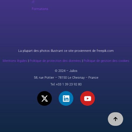
IT
Formations
La plupart des photos illustrant ce site proviennent de freepik.com
Mentions légales
|
Politique de protection des données
|
Politique de gestion des cookies
© 2024 – Jalios
58, rue Pottier – 78150 Le Chesnay – France
Tel:
+33 1 39 23 92 80
X
L
Y
-
i
o
t
n
u
w
k
t
i
e
u
t
d
b