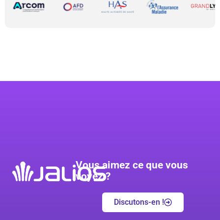
Vous aimez ce que vous
voyez ?
Discutons-en !