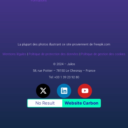
Formations
La plupart des photos illustrant ce site proviennent de freepik.com
Mentions légales
|
Politique de protection des données
|
Politique de gestion des cookies
© 2024 – Jalios
58, rue Pottier – 78150 Le Chesnay – France
Tel:
+33 1 39 23 92 80
X
L
Y
-
i
o
t
n
u
No Result
Website Carbon
w
k
t
i
e
u
t
d
b