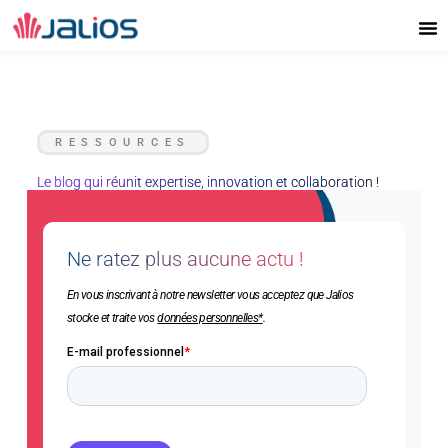
Aller
au
contenu
RESSOURCES
Le blog qui réunit expertise, innovation et collaboration !
Ne ratez plus aucune actu !
En vous inscrivant à notre newsletter vous acceptez que Jalios
stocke et traite vos
données personnelles*
.