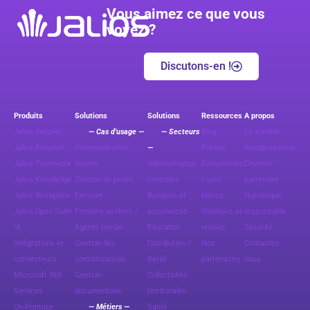
Vous aimez ce que vous
voyez ?
Discutons-en !
Produits
Solutions
Solutions
Ressources
A propos
Jalios Intranet
— Cas d’usage —
— Secteurs
Blog
La société
Jalios Extranet
Communication
—
Presse
Rejoignez-nous
Jalios Teamwork
interne
Administration
Evénements
Devenez
Jalios Knowledge
Gestion de projet
centrales
Livres
partenaire
Jalios Workplace
Extranet
Banques et
blancs
Numérique
Jalios Open Suite
Frontline workers /
assurances
Webinars et
responsable
IA
Agents terrain
Education
replays
Sécurité
Intégrations et
Gestion des
Distribution /
Nos
Contactez-
connecteurs
connaissances
Retail
partenaires
nous
Microsoft 365
Gestion
Collectivités
Services
documentaire
territoriales
On-Premise
— Métiers —
Santé