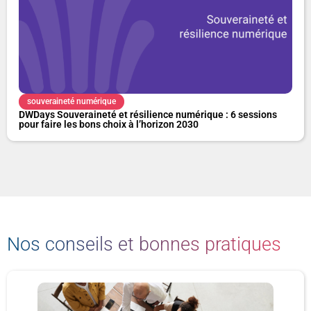
souveraineté numérique
DWDays Souveraineté et résilience numérique : 6 sessions
pour faire les bons choix à l’horizon 2030
Nos conseils et bonnes pratiques
P
P
P
P
P
P
P
a
a
a
a
a
a
a
g
g
g
g
g
g
g