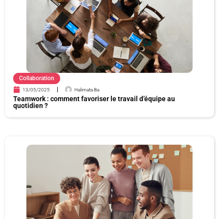
e
e
e
e
e
e
e
Collaboration
13/05/2025
Halimata Ba
Teamwork : comment favoriser le travail d’équipe au
quotidien ?