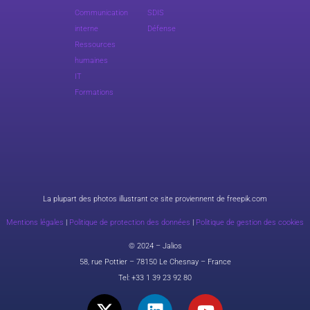
Communication
SDIS
interne
Défense
Ressources
humaines
IT
Formations
La plupart des photos illustrant ce site proviennent de freepik.com
Mentions légales
|
Politique de protection des données
|
Politique de gestion des cookies
© 2024 – Jalios
58, rue Pottier – 78150 Le Chesnay – France
Tel:
+33 1 39 23 92 80
X
L
Y