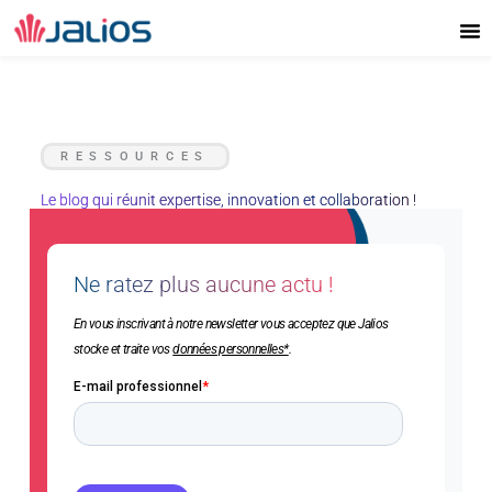
Aller
au
contenu
RESSOURCES
Le blog qui réunit expertise, innovation et collaboration !
Ne ratez plus aucune actu !
En vous inscrivant à notre newsletter vous acceptez que Jalios
stocke et traite vos
données personnelles*
.