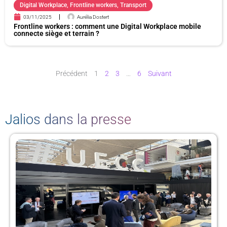
Digital Workplace
,
Frontline workers
,
Transport
03/11/2025
Aurélia Dostert
Frontline workers : comment une Digital Workplace mobile
connecte siège et terrain ?
Précédent
1
2
3
…
6
Suivant
Jalios dans la presse
P
P
P
P
P
a
a
a
a
a
g
g
g
g
g
e
e
e
e
e