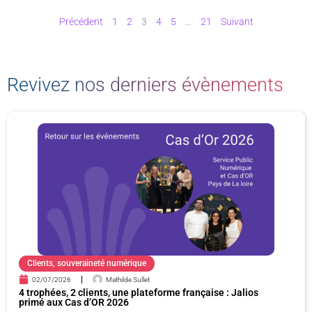
Précédent
1
2
3
4
5
…
21
Suivant
Revivez nos derniers évènements
P
P
P
P
a
a
a
a
g
g
g
g
e
e
e
e
Clients
,
souveraineté numérique
02/07/2026
Mathilde Sullet
4 trophées, 2 clients, une plateforme française : Jalios
primé aux Cas d’OR 2026