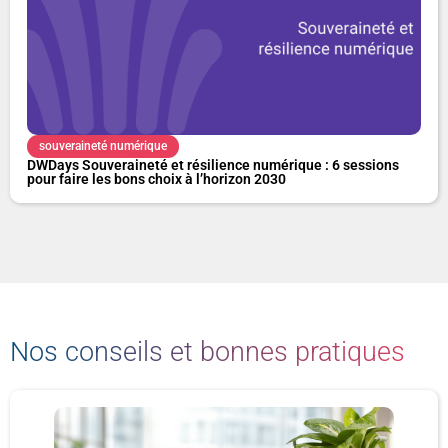
souveraineté numérique
DWDays Souveraineté et résilience numérique : 6 sessions
pour faire les bons choix à l’horizon 2030
Nos conseils et bonnes pratiques
P
P
P
P
P
P
a
a
a
a
a
a
g
g
g
g
g
g