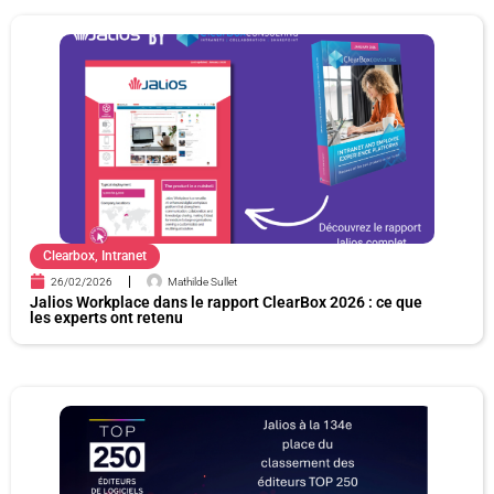
P
P
P
P
a
a
a
a
g
g
g
g
e
e
e
e
Clearbox
,
Intranet
26/02/2026
Mathilde Sullet
Jalios Workplace dans le rapport ClearBox 2026 : ce que
les experts ont retenu