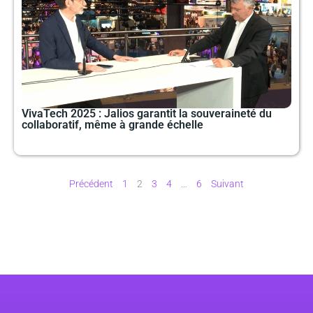
VivaTech 2025 : Jalios garantit la souveraineté du
collaboratif, même à grande échelle
Précédent
1
2
3
4
…
6
Suivant