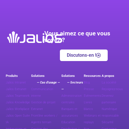
Vous aimez ce que vous
voyez ?
Discutons-en !
Produits
Solutions
Solutions
Ressources
A propos
Jalios Intranet
— Cas d’usage —
— Secteurs
Blog
La société
Jalios Extranet
Communication
—
Presse
Rejoignez-nous
Jalios Teamwork
interne
Administration
Evénements
Devenez
Jalios Knowledge
Gestion de projet
centrales
Livres
partenaire
Jalios Workplace
Extranet
Banques et
blancs
Numérique
Jalios Open Suite
Frontline workers /
assurances
Webinars et
responsable
IA
Agents terrain
Education
replays
Sécurité
Intégrations et
Gestion des
Distribution /
Nos
Contactez-