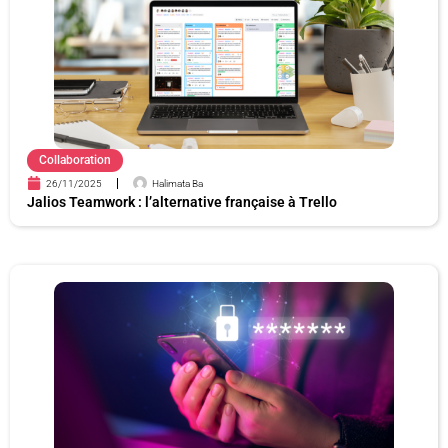
e
e
e
e
e
e
Collaboration
26/11/2025
Halimata Ba
Jalios Teamwork : l’alternative française à Trello