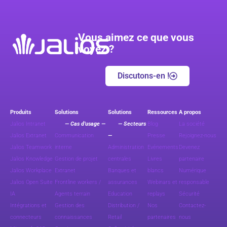
Vous aimez ce que vous
voyez ?
Discutons-en !
Produits
Solutions
Solutions
Ressources
A propos
Jalios Intranet
— Cas d’usage —
— Secteurs
Blog
La société
Jalios Extranet
Communication
—
Presse
Rejoignez-nous
Jalios Teamwork
interne
Administration
Evénements
Devenez
Jalios Knowledge
Gestion de projet
centrales
Livres
partenaire
Jalios Workplace
Extranet
Banques et
blancs
Numérique
Jalios Open Suite
Frontline workers /
assurances
Webinars et
responsable
IA
Agents terrain
Education
replays
Sécurité
Intégrations et
Gestion des
Distribution /
Nos
Contactez-
connecteurs
connaissances
Retail
partenaires
nous