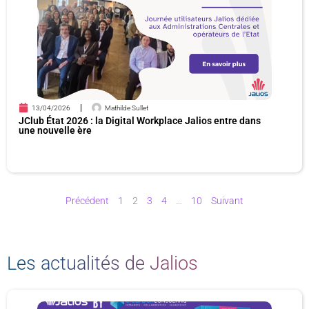
13/04/2026
Mathilde Sullet
JClub État 2026 : la Digital Workplace Jalios entre dans
une nouvelle ère
Précédent
1
2
3
4
…
10
Suivant
Les actualités de Jalios
P
P
P
P