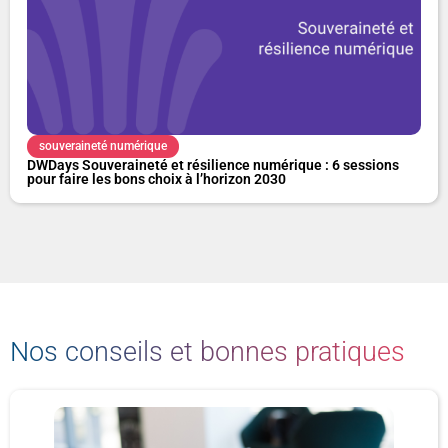
souveraineté numérique
DWDays Souveraineté et résilience numérique : 6 sessions
pour faire les bons choix à l’horizon 2030
Nos conseils et bonnes pratiques
P
P
P
P
P
P
P
a
a
a
a
a
a
a
g
g
g
g
g
g
g