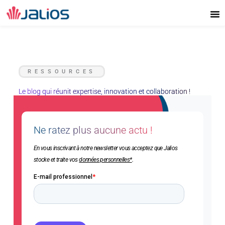
Aller
au
contenu
RESSOURCES
Le blog qui réunit expertise, innovation et collaboration !
Ne ratez plus aucune actu !
En vous inscrivant à notre newsletter vous acceptez que Jalios
stocke et traite vos
données personnelles*
.