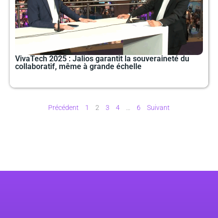
VivaTech 2025 : Jalios garantit la souveraineté du
collaboratif, même à grande échelle
Précédent
1
2
3
4
…
6
Suivant