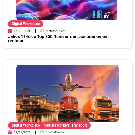
Digital Workplace
15/12/2025
Mathilde Sullet
Jalios 134e du Top 250 Numeum, un positionnement
renforcé
Digital Workplace
,
Frontline workers
,
Transport
03/11/2025
Aurélia Dostert