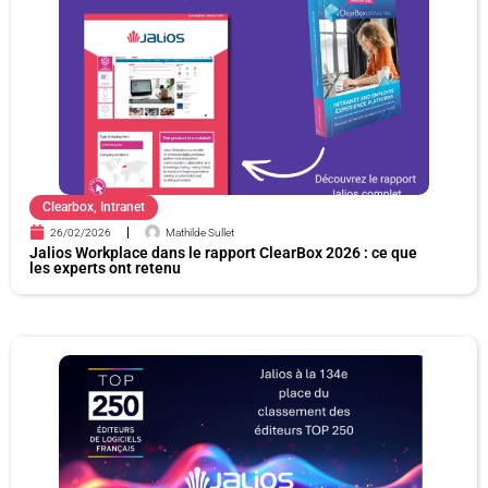
a
a
a
a
g
g
g
g
e
e
e
e
Clearbox
,
Intranet
26/02/2026
Mathilde Sullet
Jalios Workplace dans le rapport ClearBox 2026 : ce que
les experts ont retenu