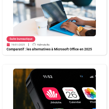
e
e
e
e
e
e
e
Suite bureautique
19/01/2025
Halimata Ba
Comparatif : les alternatives à Microsoft Office en 2025