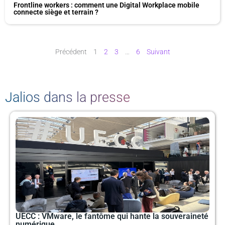
Frontline workers : comment une Digital Workplace mobile
connecte siège et terrain ?
Précédent
1
2
3
…
6
Suivant
Jalios dans la presse
P
P
P
P
P
a
a
a
a
a
g
g
g
g
g
e
e
e
e
e
UECC : VMware, le fantôme qui hante la souveraineté
numérique