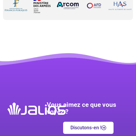
Vous aimez ce que vous
voyez ?
Discutons-en !