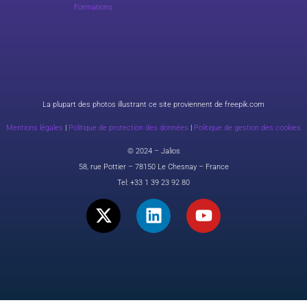
Formations
La plupart des photos illustrant ce site proviennent de freepik.com
Mentions légales
|
Politique de protection des données
|
Politique de gestion des cookies
© 2024 – Jalios
58, rue Pottier – 78150 Le Chesnay – France
Tel:
+33 1 39 23 92 80
X
L
Y
-
i
o
t
n
u
w
k
t
i
e
u
t
d
b